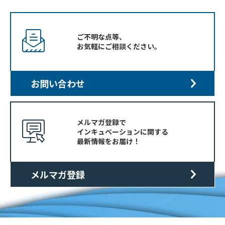
医療
産業
化支
援
ご不明な点等、
お気軽にご相談ください。
お問い合わせ
メルマガ登録で
インキュベーションに関する
入
最新情報をお届け！
居
企
業
メルマガ登録
投
資
先
企
業