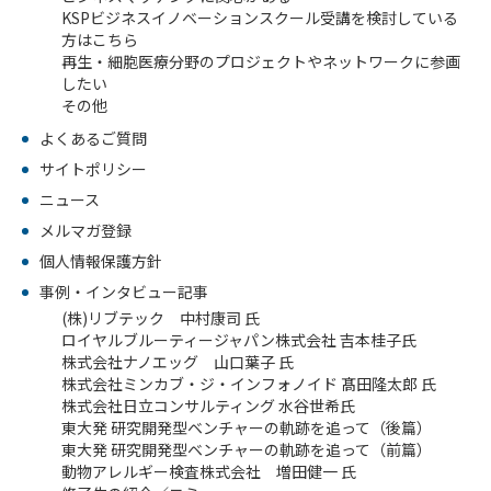
KSPビジネスイノベーションスクール受講を検討している
方はこちら
再生・細胞医療分野のプロジェクトやネットワークに参画
オ
したい
フィ
ス/
その他
ラボ
よくあるご質問
投資
サイトポリシー
ファ
ニュース
ンド
メルマガ登録
ビジ
ネス
個人情報保護方針
マッ
事例・インタビュー記事
チン
グ
(株)リブテック 中村康司 氏
ロイヤルブルーティージャパン株式会社 吉本桂子氏
ビジ
株式会社ナノエッグ 山口葉子 氏
ネス
株式会社ミンカブ・ジ・インフォノイド 髙田隆太郎 氏
イノ
株式会社日立コンサルティング 水谷世希氏
ベー
東大発 研究開発型ベンチャーの軌跡を追って（後篇）
ショ
東大発 研究開発型ベンチャーの軌跡を追って（前篇）
ンス
クー
動物アレルギー検査株式会社 増田健一 氏