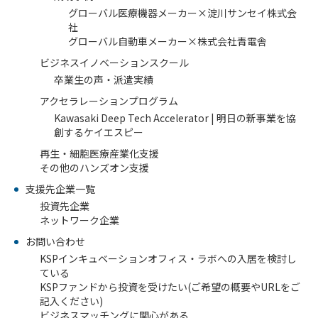
株式
グローバル医療機器メーカー×淀川サンセイ株式会
会社
社
ケイ
グローバル自動車メーカー×株式会社青電舎
エス
ピー
ビジネスイノベーションスクール
のあ
卒業生の声・派遣実績
ゆみ
アクセラレーションプログラム
交
Kawasaki Deep Tech Accelerator | 明日の新事業を協
流
創するケイエスピー
活
動
再生・細胞医療産業化支援
その他のハンズオン支援
支援先企業一覧
投資先企業
ネットワーク企業
お問い合わせ
KSPインキュベーションオフィス・ラボへの入居を検討し
ている
KSPファンドから投資を受けたい(ご希望の概要やURLをご
記入ください)
ビジネスマッチングに関心がある