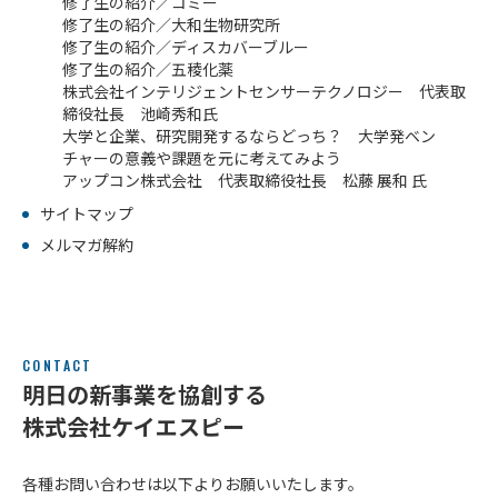
ル
修了生の紹介／コミー
修了生の紹介／大和生物研究所
アク
修了生の紹介／ディスカバーブルー
セラ
修了生の紹介／五稜化薬
レー
株式会社インテリジェントセンサーテクノロジー 代表取
ショ
締役社長 池崎秀和氏
ンプ
大学と企業、研究開発するならどっち？ 大学発ベン
ログ
チャーの意義や課題を元に考えてみよう
ラム
アップコン株式会社 代表取締役社長 松藤 展和 氏
そ
サイトマップ
の
他
メルマガ解約
の
ハ
ン
ズ
オ
ン
CONTACT
支
明日の新事業を協創する
援
株式会社ケイエスピー
再
生・
細胞
各種お問い合わせは以下よりお願いいたします。