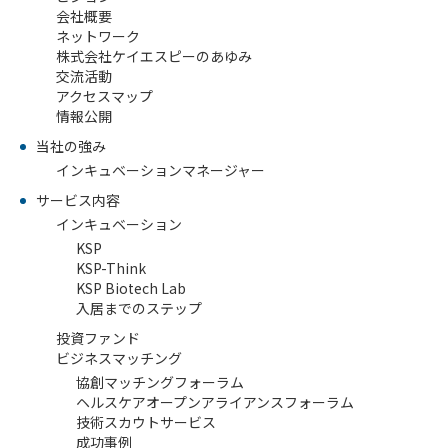
会社概要
ネットワーク
株式会社ケイエスピーのあゆみ
交流活動
アクセスマップ
情報公開
当社の強み
ビ
インキュベーションマネージャー
ジョ
ン
サービス内容
インキュベーション
会
社
KSP
概
KSP-Think
要
KSP Biotech Lab
入居までのステップ
グ
ロー
投資ファンド
バル
ビジネスマッチング
ネッ
協創マッチングフォーラム
ト
ヘルスケアオープンアライアンスフォーラム
ワー
技術スカウトサービス
ク
成功事例