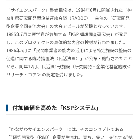
ル
アク
「サイエンスパーク」整備構想は、1984年6月に開催された「神
セラ
奈川県研究開発型企業連絡会議（RADOC）」主催の「研究開発
レー
型企業全国交流大会」の大会アピールが契機となっています。
ショ
ンプ
1985年7月に産学官が参加する「KSP 構想調査研究会」が発足
ログ
し、このプロジェクトの具体的な内容の検討が行われました。
ラム
1986年5月に「民間事業者の能力の活用による特定施設の整備の
そ
促進に関する臨時措置法（民活法※）」が公布・施行されたこと
の
他
から、同年12月、民活法1号施設（研究開発・企業化基盤施設＜
の
リサーチ・コア＞ の認定を受けました。
ハ
ン
ズ
オ
ン
付加価値を高めた「KSPシステム」
支
援
再
生・
「かながわサイエンスパーク」には、そのコンセプトである
細胞
「“研究開発型（R&D）企業が生まれ、育ち、集い＝交流する”拠