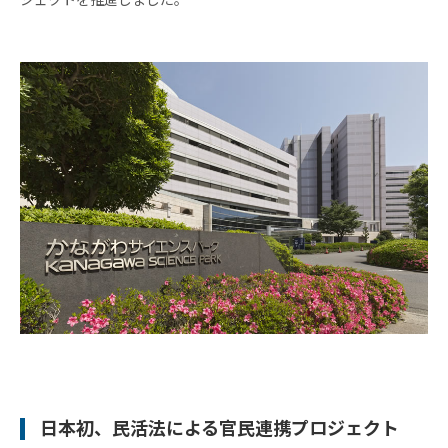
オ
フィ
ス/
ラボ
投資
ファ
ンド
ビジ
ネス
マッ
チン
グ
ビジ
ネス
イノ
ベー
ショ
ンス
日本初、民活法による官民連携プロジェクト
クー