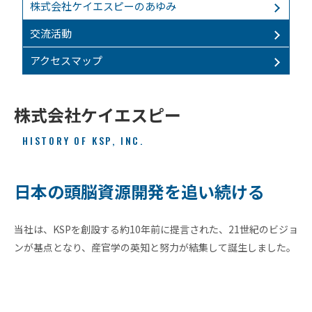
株式会社ケイエスピーのあゆみ
交流活動
アクセスマップ
株式会社ケイエスピー
ビ
ジョ
ン
HISTORY OF KSP, INC.
会
社
概
日本の頭脳資源開発を追い続ける
要
グ
当社は、KSPを創設する約10年前に提言された、21世紀のビジョ
ロー
バル
ンが基点となり、産官学の英知と努力が結集して誕生しました。
ネッ
ト
ワー
ク