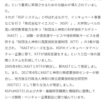
医療
点」という着実に実現させるための仕組みが導入されていまし
産業
化支
た。
援
それが「KSP システム」と呼ばれるもので、インキュベート事業
などを行う「株式会社ケイエスピー（KSP）」、大学院レベルの
高い研究教育能力を持つ「財団法人神奈川科学技術アカデミー
（KAST）」、試験・計測支援サービスや技術移転サービスを提
供する「財団法人神奈川高度技術支援財団（KTF）」の3者が設
立され、「KASTがシーズを生み、KSPのインキュベータでベン
チャー企業に育て、KTFが技術支援をする」という三位一体の連
携システムを形成していました。
入
2005年4月にKASTとKTFが統合し、新KASTとして発足しまし
居
企
た。また、2017年4月にKASTと神奈川県産業技術センターが統
業
合し、地方独立行政法人神奈川県立産業技術総合研究所
投
（KlSTEC）として新たな法人が発足しました。
資
KSPはKISTECおよび大学・基礎研究機関と積極的に連携して
先
企
シーズ開発・ベンチャー企業創出に取り組んでいます。
業