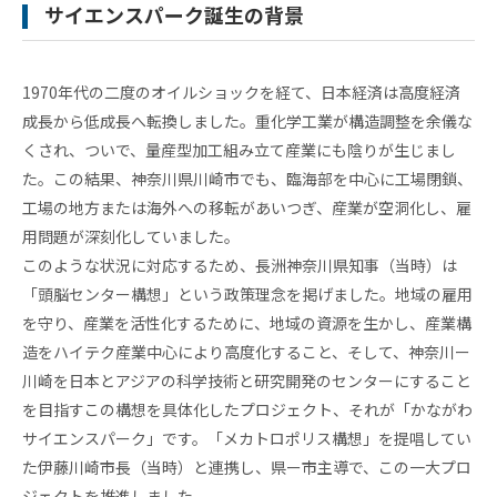
株式
サイエンスパーク誕生の背景
会社
ケイ
エス
ピー
1970年代の二度のオイルショックを経て、日本経済は高度経済
のあ
成長から低成長へ転換しました。重化学工業が構造調整を余儀な
ゆみ
くされ、ついで、量産型加工組み立て産業にも陰りが生じまし
交
た。この結果、神奈川県川崎市でも、臨海部を中心に工場閉鎖、
流
工場の地方または海外への移転があいつぎ、産業が空洞化し、雇
活
動
用問題が深刻化していました。
このような状況に対応するため、長洲神奈川県知事（当時）は
「頭脳センター構想」という政策理念を掲げました。地域の雇用
を守り、産業を活性化するために、地域の資源を生かし、産業構
造をハイテク産業中心により高度化すること、そして、神奈川ー
川崎を日本とアジアの科学技術と研究開発のセンターにすること
を目指すこの構想を具体化したプロジェクト、それが「かながわ
サイエンスパーク」です。「メカトロポリス構想」を提唱してい
た伊藤川崎市長（当時）と連携し、県ー市主導で、この一大プロ
ジェクトを推進しました。