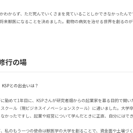
かわからず、ただ死んでいくさまを見ていることしかできなかったんで
将来獣医になることを決めました。動物の病気を治せる世界を創るのが
）
修行の場
KSPとの出会いは？
研に勤めて1年目に、KSPさんが研究者畑からの起業家を募る目的で開
ススクール（現ビジネスイノベーションスクール）に通いました。大学
らなかったですし、起業や経営について学んだときに正直、自分にはで
だ、私のもう一つの使命は獣医学の大学を創ることで、資金面や土壌づ