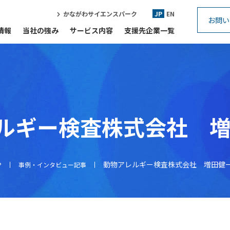
かながわサイエンスパーク
JP
EN
お問い
情報
当社の強み
サービス内容
支援先企業一覧
ルギー検査株式会社 増
動物アレルギー検査株式会社 増田健一
P
事例・インタビュー記事