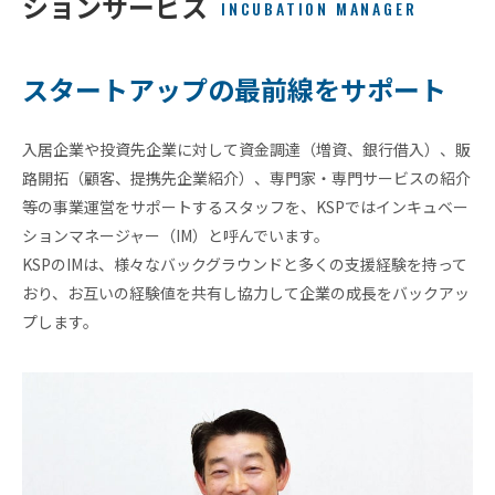
ションサービス
INCUBATION MANAGER
スタートアップの最前線をサポート
入居企業や投資先企業に対して資金調達（増資、銀行借入）、販
ビ
路開拓（顧客、提携先企業紹介）、専門家・専門サービスの紹介
ジョ
等の事業運営をサポートするスタッフを、KSPではインキュベー
ン
ションマネージャー（IM）と呼んでいます。
会
KSPのIMは、様々なバックグラウンドと多くの支援経験を持って
社
概
おり、お互いの経験値を共有し協力して企業の成長をバックアッ
要
プします。
グ
ロー
バル
ネッ
ト
ワー
ク