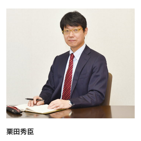
オ
フィ
ス/
ラボ
投資
ファ
ンド
ビジ
ネス
マッ
チン
グ
ビジ
ネス
イノ
ベー
ショ
栗田秀臣
ンス
クー