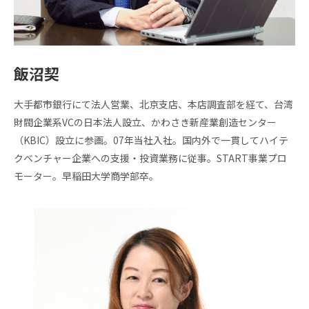
医療
産業
化支
援
飯沼契
大手都市銀行にて法人営業、北京支店、本店調査部を経て、台湾
財閥企業系VCの日本法人設立、かわさき新産業創造センター
（KBIC）設立に参画。07年当社入社。国内外で一貫してハイテ
クベンチャー企業への支援・投資業務に従事。START事業プロ
モーター。早稲田大学商学部卒。
入
居
企
業
投
資
先
企
業