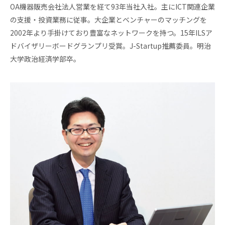
ル
OA機器販売会社法人営業を経て93年当社入社。主にICT関連企業
アク
の支援・投資業務に従事。大企業とベンチャーのマッチングを
セラ
2002年より手掛けており豊富なネットワークを持つ。15年ILSア
レー
ショ
ドバイザリーボードグランプリ受賞。J-Startup推薦委員。明治
ンプ
大学政治経済学部卒。
ログ
ラム
そ
の
他
の
ハ
ン
ズ
オ
ン
支
援
再
生・
細胞