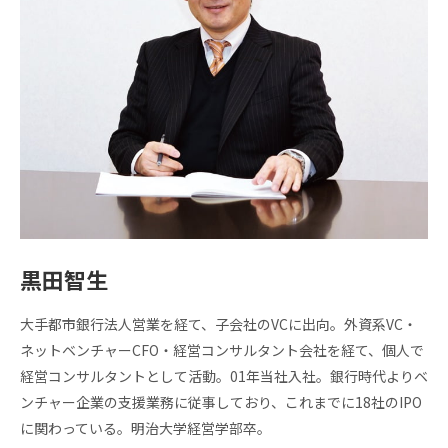
株式
会社
ケイ
エス
ピー
のあ
ゆみ
交
流
活
動
黒田智生
大手都市銀行法人営業を経て、子会社のVCに出向。外資系VC・
ネットベンチャーCFO・経営コンサルタント会社を経て、個人で
経営コンサルタントとして活動。01年当社入社。銀行時代よりベ
ンチャー企業の支援業務に従事しており、これまでに18社のIPO
に関わっている。明治大学経営学部卒。