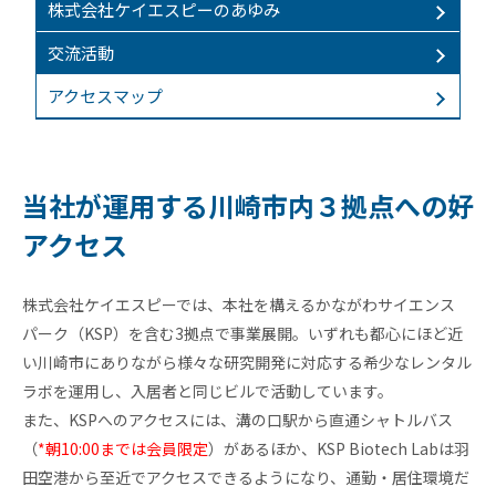
株式会社ケイエスピーのあゆみ
交流活動
アクセスマップ
ビ
ジョ
当社が運用する川崎市内３拠点への好
ン
アクセス
会
社
概
株式会社ケイエスピーでは、本社を構えるかながわサイエンス
要
パーク（KSP）を含む3拠点で事業展開。いずれも都心にほど近
グ
い川崎市にありながら様々な研究開発に対応する希少なレンタル
ロー
バル
ラボを運用し、入居者と同じビルで活動しています。
ネッ
また、KSPへのアクセスには、溝の口駅から直通シャトルバス
ト
（
*朝10:00までは会員限定
）があるほか、KSP Biotech Labは羽
ワー
ク
田空港から至近でアクセスできるようになり、通勤・居住環境だ