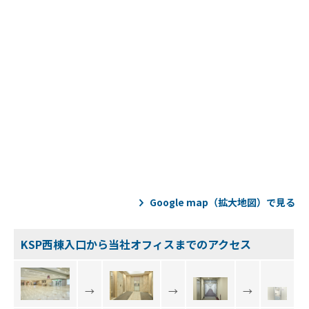
ル
アク
セラ
レー
ショ
ンプ
ログ
ラム
そ
の
他
の
ハ
ン
ズ
Google map（拡大地図）で見る
オ
ン
支
KSP西棟入口から当社オフィスまでのアクセス
援
再
生・
→
→
→
細胞