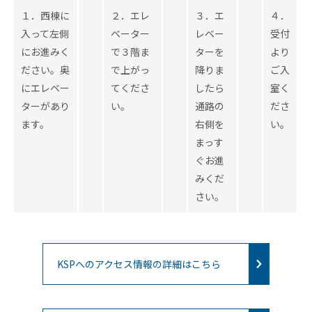
医療
産業
１．西棟に
２．エレ
３．エ
４．
化支
入って左側
ベーター
レベー
受付
援
にお進みく
で３階ま
ターを
より
ださい。奥
で上がっ
降りま
ご入
にエレベー
てくださ
したら
室く
ターがあり
い。
通路の
ださ
ます。
右側を
い。
まっす
ぐお進
みくだ
入
さい。
居
企
業
投
資
KSPへのアクセス情報の詳細はこちら
先
企
業