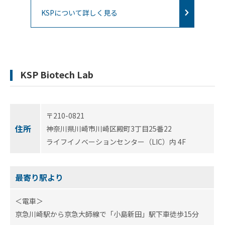
ネッ
KSPについて詳しく見る
ト
ワー
ク企
業
KSP Biotech Lab
〒210-0821
住所
神奈川県川崎市川崎区殿町3丁目25番22
ライフイノベーションセンター（LIC）内 4F
最寄り駅より
＜電車＞
京急川崎駅から京急大師線で「小島新田」駅下車徒歩15分