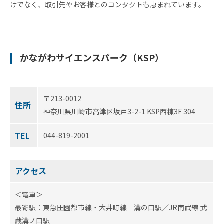
株式
けでなく、取引先やお客様とのコンタクトも恵まれています。
会社
ケイ
エス
ピー
のあ
かながわサイエンスパーク（KSP）
ゆみ
交
流
活
〒213-0012
動
住所
神奈川県川崎市高津区坂戸3-2-1 KSP西棟3F 304
TEL
044-819-2001
アクセス
＜電車＞
最寄駅：東急田園都市線・大井町線 溝の口駅／JR南武線 武
蔵溝ノ口駅