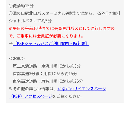
○徒歩約15分
○溝の口駅北口バスターミナル9番乗り場から、KSP行き無料
オ
シャトルバスにて約5分
フィ
ス/
※平日の午前10時までは会員専用バスとして運行しますの
ラボ
で、ご乗車には会員証が必要になります。
投資
→
［KSPシャトルバスご利用案内・時刻表］
ファ
ンド
＜お車＞
ビジ
第三京浜道路：京浜川崎I.Cから約3分
ネス
マッ
首都高速3号線：用賀I.Cから約15分
チン
東名高速道路：東名川崎I.Cから約25分
グ
※その他の詳しい情報は、
かながわサイエンスパーク
ビジ
（KSP）アクセスページ
をご覧ください。
ネス
イノ
ベー
ショ
ンス
クー