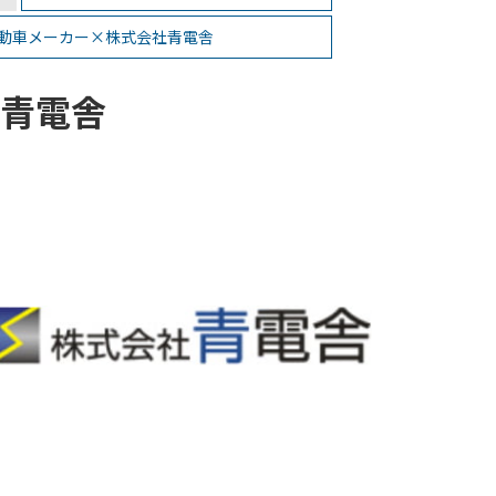
動車メーカー×株式会社青電舎
青電舎