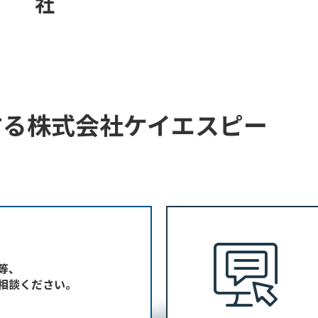
社
する
株式会社ケイエスピー
等、
相談ください。