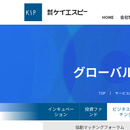
HOME
会社
グローバ
TOP
サービス
インキュベー
投資ファ
ビジネ
ション
ンド
チン
協創マッチングフォーラム