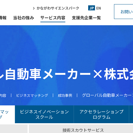
かながわサイエンスパーク
JP
EN
お問い
情報
当社の強み
サービス内容
支援先企業一覧
ル自動車メーカー×株式
グローバル自動車メーカー
内容
ビジネスマッチング
成功事例
スマッ
ビジネスイノベーション
アクセラレーションプ
グ
スクール
ログラム
技術スカウトサービス