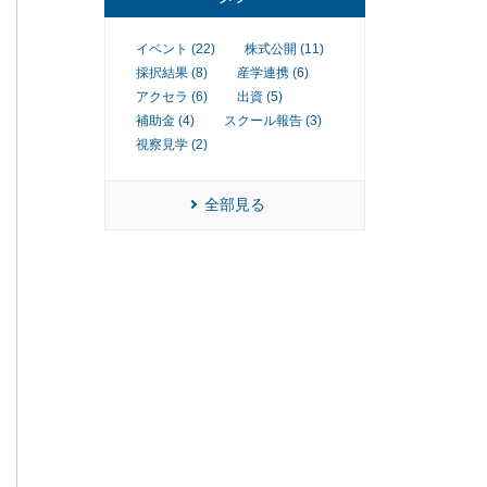
イベント (22)
株式公開 (11)
採択結果 (8)
産学連携 (6)
アクセラ (6)
出資 (5)
補助金 (4)
スクール報告 (3)
視察見学 (2)
全部見る