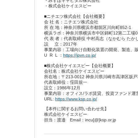
・みずほキャピタル株式会社
・株式会社ケイエスピー
■ニチエツ株式会社【会社概要】
会 社 名：ニチエツ株式会社
所 在 地：神奈川県横浜市都筑区川向町852-1
横浜ラボ：神奈川県横浜市中区錦町12第二工場0
代 表 者：代表取締役 中村高志（なかむら たか
設 立：2017年
事業内容：工場向け自動化装置の開発、製造、
U R L ：
https://jpvn.co.jp/
■株式会社ケイエスピー【会社概要】
会社名：株式会社ケイエスピー
所在地：〒213-0012 神奈川県川崎市高津区坂戸3-
代表取締役：窪田規一
設立：1986年12月
事業内容：オフィス/ラボ賃貸、投資ファンド運
URL:
https://www.ksp.co.jp/
【本件に関するお問い合わせ先】
株式会社ケイエスピー
担当：渡邉 Email：incu[@]ksp.or.jp