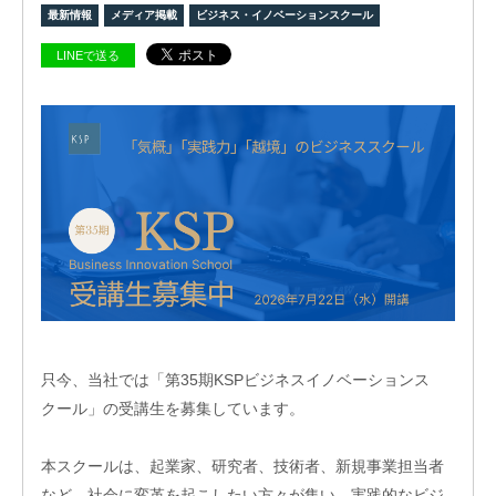
最新情報
メディア掲載
ビジネス・イノベーションスクール
LINEで送る
ビ
ジョ
ン
会
社
概
要
グ
ロー
バル
ネッ
ト
只今、当社では「第35期KSPビジネスイノベーションス
ワー
クール」の受講生を募集しています。
ク
株式
本スクールは、起業家、研究者、技術者、新規事業担当者
会社
ケイ
など、社会に変革を起こしたい方々が集い、実践的なビジ