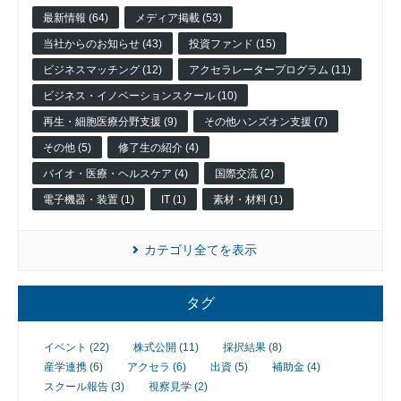
業
最新情報 (64)
メディア掲載 (53)
当社からのお知らせ (43)
投資ファンド (15)
ビジネスマッチング (12)
アクセラレータープログラム (11)
ビジネス・イノベーションスクール (10)
再生・細胞医療分野支援 (9)
その他ハンズオン支援 (7)
その他 (5)
修了生の紹介 (4)
バイオ・医療・ヘルスケア (4)
国際交流 (2)
電子機器・装置 (1)
IT (1)
素材・材料 (1)
カテゴリ全てを表示
タグ
イベント (22)
株式公開 (11)
採択結果 (8)
産学連携 (6)
アクセラ (6)
出資 (5)
補助金 (4)
スクール報告 (3)
視察見学 (2)