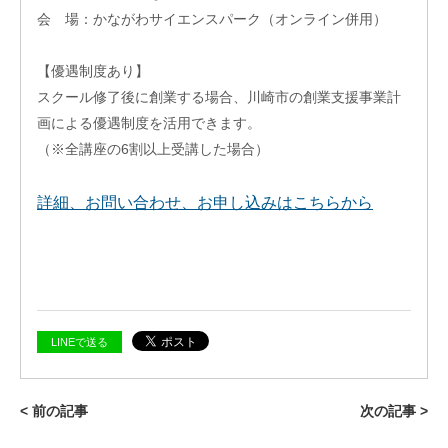
フィ
会 場：かながわサイエンスパーク（オンライン併用）
ス/
ラボ
【優遇制度あり】
投資
ファ
スクール修了後に創業する場合、川崎市の創業支援事業計
ンド
画による優遇制度を活用できます。
ビジ
（※全講座の6割以上受講した場合）
ネス
マッ
チン
詳細、お問い合わせ、お申し込みはこちらから
グ
ビジ
ネス
イノ
ベー
ショ
LINEで送る
ンス
クー
ル
< 前の記事
次の記事 >
アク
セラ