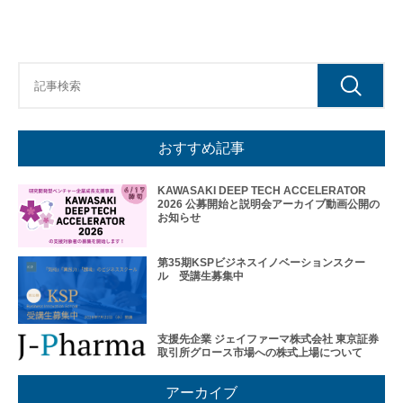
レー
ショ
ンプ
ログ
ラム
そ
の
他
の
おすすめ記事
ハ
ン
KAWASAKI DEEP TECH ACCELERATOR
ズ
2026 公募開始と説明会アーカイブ動画公開の
オ
お知らせ
ン
支
第35期KSPビジネスイノベーションスクー
援
ル 受講生募集中
再
生・
細胞
支援先企業 ジェイファーマ株式会社 東京証券
医療
取引所グロース市場への株式上場について
産業
化支
アーカイブ
援