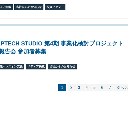
ィア掲載
当社からのお知らせ
投資ファンド
EEPTECH STUDIO 第4期 事業化検討プロジェクト
報告会 参加者募集
他ハンズオン支援
メディア掲載
当社からのお知らせ
1
2
3
4
5
6
7
次へ >