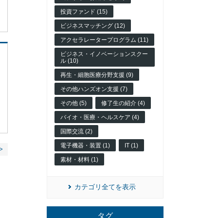
投資ファンド (15)
ビジネスマッチング (12)
アクセラレータープログラム (11)
ビジネス・イノベーションスクー
ル (10)
再生・細胞医療分野支援 (9)
その他ハンズオン支援 (7)
その他 (5)
修了生の紹介 (4)
バイオ・医療・ヘルスケア (4)
国際交流 (2)
電子機器・装置 (1)
IT (1)
>
素材・材料 (1)
カテゴリ全てを表示
タグ