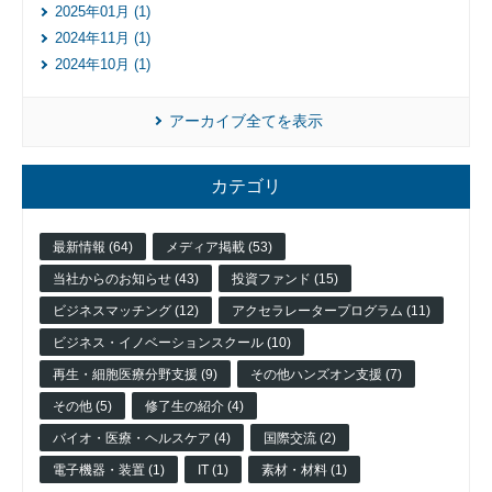
2025年01月 (1)
フィ
ス/
2024年11月 (1)
ラボ
2024年10月 (1)
投資
ファ
アーカイブ全てを表示
ンド
ビジ
ネス
カテゴリ
マッ
チン
グ
最新情報 (64)
メディア掲載 (53)
ビジ
当社からのお知らせ (43)
投資ファンド (15)
ネス
ビジネスマッチング (12)
アクセラレータープログラム (11)
イノ
ベー
ビジネス・イノベーションスクール (10)
ショ
再生・細胞医療分野支援 (9)
その他ハンズオン支援 (7)
ンス
クー
その他 (5)
修了生の紹介 (4)
ル
バイオ・医療・ヘルスケア (4)
国際交流 (2)
アク
電子機器・装置 (1)
IT (1)
素材・材料 (1)
セラ