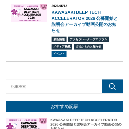
2026/05/12
KAWASAKI DEEP TECH
ACCELERATOR 2026 公募開始と
説明会アーカイブ動画公開のお知
らせ
ビ
ジョ
最新情報
アクセラレータープログラム
ン
メディア掲載
当社からのお知らせ
会
イベント
社
概
要
グ
ロー
バル
ネッ
ト
ワー
おすすめ記事
ク
株式
KAWASAKI DEEP TECH ACCELERATOR
会社
2026 公募開始と説明会アーカイブ動画公開の
ケイ
お知らせ