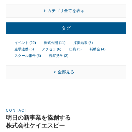
レー
ショ
カテゴリ全てを表示
ンプ
ログ
ラム
タグ
そ
の
他
イベント (22)
株式公開 (11)
採択結果 (8)
の
産学連携 (6)
アクセラ (6)
出資 (5)
補助金 (4)
ハ
スクール報告 (3)
視察見学 (2)
ン
ズ
オ
全部見る
ン
支
援
再
生・
細胞
CONTACT
医療
明日の新事業を協創する
産業
化支
株式会社ケイエスピー
援