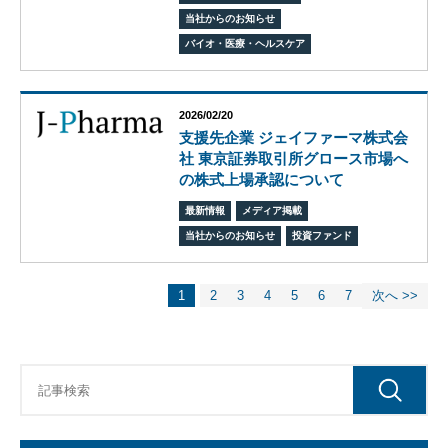
フィ
当社からのお知らせ
ス/
バイオ・医療・ヘルスケア
ラボ
投資
ファ
ンド
2026/02/20
支援先企業 ジェイファーマ株式会
ビジ
社 東京証券取引所グロース市場へ
ネス
の株式上場承認について
マッ
チン
最新情報
メディア掲載
グ
当社からのお知らせ
投資ファンド
ビジ
ネス
イノ
1
2
3
4
5
6
7
次へ >>
ベー
ショ
ンス
クー
ル
アク
セラ