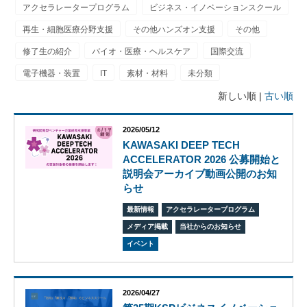
アクセラレータープログラム
ビジネス・イノベーションスクール
再生・細胞医療分野支援
その他ハンズオン支援
その他
修了生の紹介
バイオ・医療・ヘルスケア
国際交流
電子機器・装置
IT
素材・材料
未分類
ビ
ジョ
新しい順 |
古い順
ン
会
2026/05/12
社
KAWASAKI DEEP TECH
概
ACCELERATOR 2026 公募開始と
要
説明会アーカイブ動画公開のお知
グ
らせ
ロー
バル
最新情報
アクセラレータープログラム
ネッ
メディア掲載
当社からのお知らせ
ト
イベント
ワー
ク
株式
会社
2026/04/27
ケイ