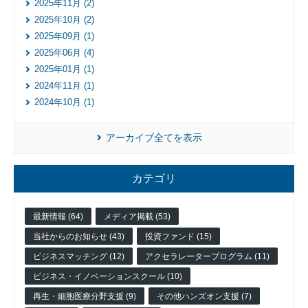
2025年11月 (2)
2025年10月 (2)
2025年09月 (1)
2025年06月 (4)
2025年01月 (1)
2024年11月 (1)
2024年10月 (1)
入
アーカイブ全てを表示
居
企
業
カテゴリ
投
資
先
最新情報 (64)
メディア掲載 (53)
企
当社からのお知らせ (43)
投資ファンド (15)
業
ビジネスマッチング (12)
アクセラレータープログラム (11)
ネッ
ト
ビジネス・イノベーションスクール (10)
ワー
再生・細胞医療分野支援 (9)
その他ハンズオン支援 (7)
ク企