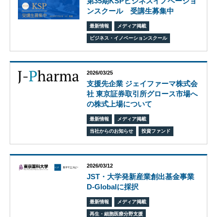
第35期KSPビジネスイノベーショ
エス
ンスクール 受講生募集中
ピー
のあ
最新情報
メディア掲載
ゆみ
ビジネス・イノベーションスクール
交
流
活
2026/03/25
動
支援先企業 ジェイファーマ株式会
社 東京証券取引所グロース市場へ
の株式上場について
最新情報
メディア掲載
当社からのお知らせ
投資ファンド
2026/03/12
JST・大学発新産業創出基金事業
D-Globalに採択
最新情報
メディア掲載
オ
再生・細胞医療分野支援