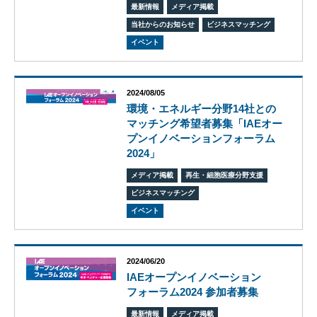
最新情報
メディア掲載
エス
ピー
当社からのお知らせ
ビジネスマッチング
のあ
イベント
ゆみ
交
流
2024/08/05
活
環境・エネルギー分野14社との
動
マッチング希望者募集「IAEオー
プンイノベーションフォーラム
2024」
メディア掲載
再生・細胞医療分野支援
ビジネスマッチング
イベント
2024/06/20
IAEオープンイノベーション
フォーラム2024 参加者募集
オ
最新情報
メディア掲載