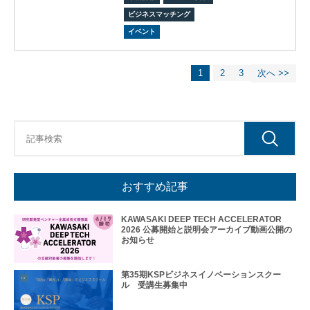
フィ
ビジネスマッチング
ス/
イベント
ラボ
投資
ファ
1
2
3
次へ >>
ンド
ビジ
ネス
マッ
チン
グ
ビジ
ネス
おすすめ記事
イノ
ベー
KAWASAKI DEEP TECH ACCELERATOR
ショ
2026 公募開始と説明会アーカイブ動画公開の
ンス
お知らせ
クー
ル
第35期KSPビジネスイノベーションスクー
アク
ル 受講生募集中
セラ