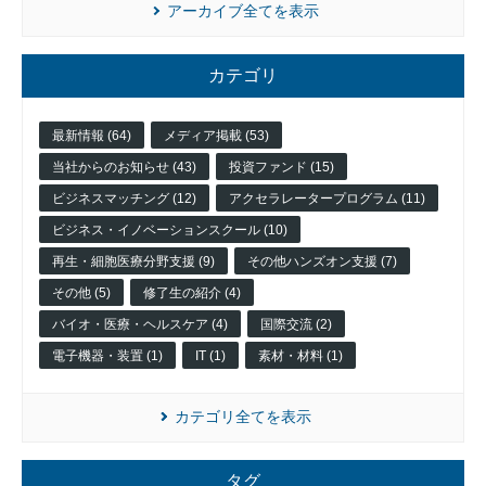
アーカイブ全てを表示
カテゴリ
最新情報 (64)
メディア掲載 (53)
当社からのお知らせ (43)
投資ファンド (15)
ビジネスマッチング (12)
アクセラレータープログラム (11)
入
居
ビジネス・イノベーションスクール (10)
企
再生・細胞医療分野支援 (9)
その他ハンズオン支援 (7)
業
その他 (5)
修了生の紹介 (4)
投
資
バイオ・医療・ヘルスケア (4)
国際交流 (2)
先
企
電子機器・装置 (1)
IT (1)
素材・材料 (1)
業
ネッ
カテゴリ全てを表示
ト
ワー
ク企
タグ