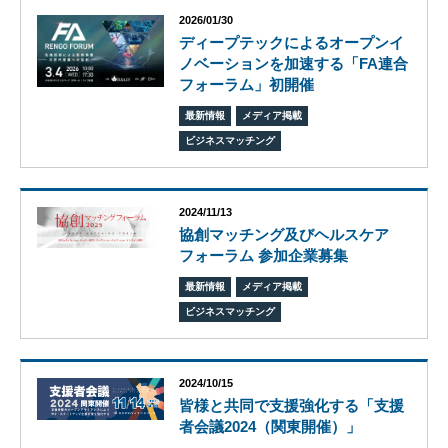
2026/01/30
ディープテックによるオープンイ
ノベーションを加速する「FA連合
フォーラム」初開催
ビ
最新情報
メディア掲載
ジョ
ビジネスマッチング
ン
会
社
2024/11/13
概
協創マッチング及びヘルスケア
要
フォーラム 参加企業募集
グ
ロー
最新情報
メディア掲載
バル
ビジネスマッチング
ネッ
ト
ワー
ク
2024/10/15
皆様と共同で支援強化する「支援
株式
者会議2024（関東開催）」
会社
ケイ