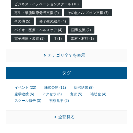
レー
ビジネス・イノベーションスクール (10)
ショ
ンプ
再生・細胞医療分野支援 (9)
その他ハンズオン支援 (7)
ログ
その他 (5)
修了生の紹介 (4)
ラム
バイオ・医療・ヘルスケア (4)
国際交流 (2)
そ
の
電子機器・装置 (1)
IT (1)
素材・材料 (1)
他
の
ハ
カテゴリ全てを表示
ン
ズ
オ
タグ
ン
支
イベント (22)
株式公開 (11)
採択結果 (8)
援
産学連携 (6)
アクセラ (6)
出資 (5)
補助金 (4)
再
スクール報告 (3)
視察見学 (2)
生・
細胞
医療
全部見る
産業
化支
援