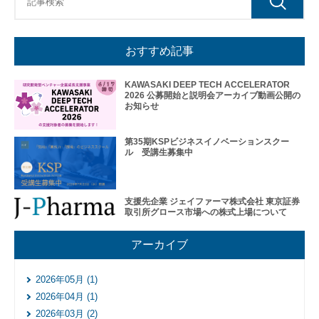
エス
ピー
のあ
おすすめ記事
ゆみ
交
KAWASAKI DEEP TECH ACCELERATOR
流
2026 公募開始と説明会アーカイブ動画公開の
活
お知らせ
動
第35期KSPビジネスイノベーションスクー
ル 受講生募集中
支援先企業 ジェイファーマ株式会社 東京証券
取引所グロース市場への株式上場について
アーカイブ
2026年05月 (1)
2026年04月 (1)
オ
2026年03月 (2)