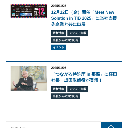
2025/11/26
12月12日（金）開催「Meet New
Solution in TIB 2025」に当社支援
先企業と共に出展
ビ
最新情報
メディア掲載
ジョ
当社からのお知らせ
ン
イベント
会
社
概
要
2025/11/05
「つながる特許庁 in 那覇」に窪田
グ
社長・成田取締役が登壇！
ロー
バル
最新情報
メディア掲載
ネッ
当社からのお知らせ
ト
ワー
ク
株式
会社
ケイ