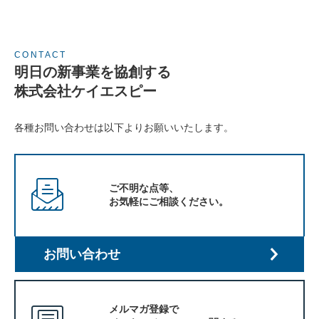
CONTACT
明日の新事業を協創する
株式会社ケイエスピー
各種お問い合わせは以下よりお願いいたします。
入
居
企
業
ご不明な点等、
投
お気軽にご相談ください。
資
先
企
業
お問い合わせ
ネッ
ト
ワー
ク企
メルマガ登録で