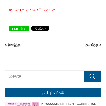
レー
ショ
ンプ
※このイベントは終了しました
ログ
ラム
そ
LINEで送る
の
他
の
ハ
< 前の記事
次の記事 >
ン
ズ
オ
ン
支
援
再
生・
細胞
医療
おすすめ記事
産業
化支
援
KAWASAKI DEEP TECH ACCELERATOR