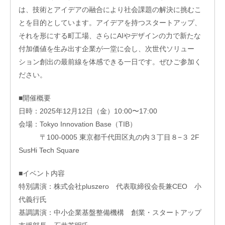
エス
は、技術とアイデアの融合により社会課題の解決に挑むこ
ピー
とを目的としています。アイデアを持つスタートアップ、
のあ
それを形にする町工場、さらにAIやデザインの力で新たな
ゆみ
付加価値を生み出す企業が一堂に会し、次世代ソリュー
交
流
ション創出の最前線を体感できる一日です。ぜひご参加く
活
ださい。
動
■開催概要
日時：
2025年12月12日（金）10:00〜17:00
会場：
Tokyo Innovation Base（TIB）
〒100-0005 東京都千代田区丸の内３丁目８−３ 2F
SusHi Tech Square
■イベント内容
特別講演：株式会社pluszero 代表取締役会長兼CEO 小
代義行氏
基調講演：中小企業基盤整備機構 創業・スタートアップ
オ