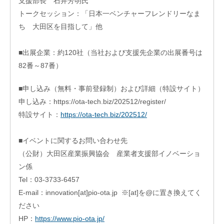
支援部長 石井芳明氏
フィ
トークセッション：「日本一ベンチャーフレンドリーなま
ス/
ラボ
ち 大田区を目指して」他
投資
ファ
■
出展企業：約120社（当社および支援先企業の出展番号は
ンド
82番～87番）
ビジ
ネス
■申し込み（
無料・事前登録制）
および詳細（特設サイト）
マッ
チン
申し込み：https://ota-tech.biz/202512/register/
グ
特設サイト：
https://ota-tech.biz/202512/
ビジ
ネス
■イベントに関するお問い合わせ先
イノ
ベー
（公財）大田区産業振興協会 産業者支援部イノベーショ
ショ
ン係
ンス
Tel：03-3733-6457
クー
ル
E-mail：innovation[at]pio-ota.jp ※[at]を@に置き換えてく
ださい
アク
セラ
HP：
https://www.pio-ota.jp/