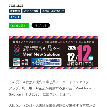
2025/11/26
最新情報
メディア掲載
当社からのお知らせ
イベント
LINEで送る
ビ
ジョ
ン
会
社
概
要
グ
ロー
バル
ネッ
ト
この度、当社は支援先企業と共に、ハードウェアスタート
ワー
アップ、町工場、AI企業が共創する展示会「Meet New
ク
Solution in TIB 2025」に出展いたします。
株式
会社
大田区、（公財）大田区産業振興協会が主催する本展示会
ケイ