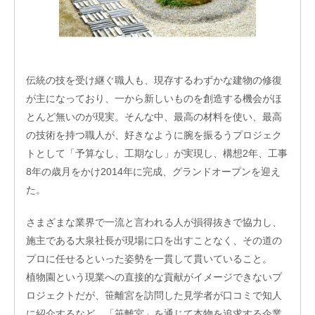
伝統の技を受け継ぐ職人も、現存するわずかな建物の修復
が主になっており、一から新しいものを創造する機会がほ
とんど無いのが現実。そんな中、最高の材料を使い、最高
の技術を持つ職人が、好きなように腕を振るうプロジェク
トとして「予算なし、工期なし」が実現し、構想2年、工事
8年の歳月をかけ2014年に完成、グランドオープンを迎え
た。
さまざまな業界で一流と言われる人が損得抜きで協力し、
施主である大泉社長が現場に口を出すことなく、その道の
プロに任せるといった姿勢を一貫して貫いていること。
植物園という現業への直接的な貢献がイメージできないプ
ロジェクトだが、笹離宮を訪問した見学者が口コミで知人
に紹介するなど、「笹離宮」を通じて本物を追求する企業