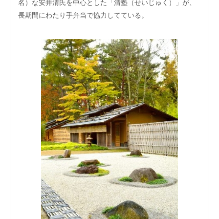
業
名）な安井清氏を中心とした「清塾（せいじゅく）」が、
長期間にわたり手弁当で協力してている。