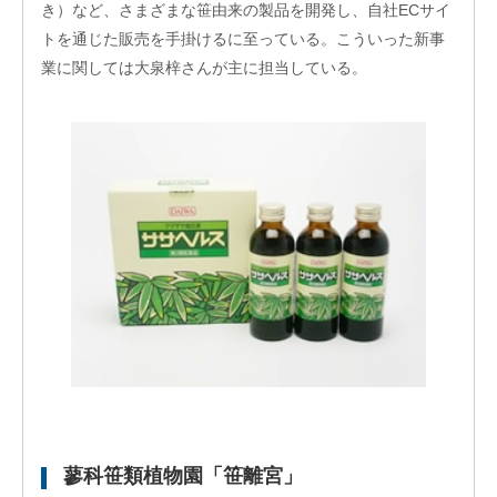
レー
き）など、さまざまな笹由来の製品を開発し、自社ECサイ
ショ
トを通じた販売を手掛けるに至っている。こういった新事
ンプ
ログ
業に関しては大泉梓さんが主に担当している。
ラム
そ
の
他
の
ハ
ン
ズ
オ
ン
支
援
再
生・
細胞
医療
産業
化支
蓼科笹類植物園「笹離宮」
援