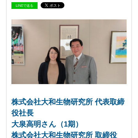
LINEで送る
ビ
ジョ
ン
会
社
概
要
グ
ロー
バル
ネッ
株式会社大和生物研究所 代表取締
ト
ワー
役社長
ク
大泉高明さん（1期）
株式
会社
株式会社大和生物研究所 取締役
ケイ