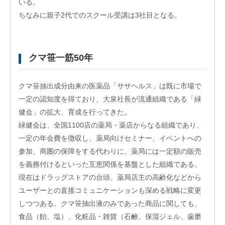
いる。
フィ
ス/
ちなみに親子2代でのスクール受講は3社目となる。
ラボ
投資
ファ
クマ笹一筋50年
ンド
ビジ
ネス
クマ笹抽出成分由来の医薬品「ササヘルス」は既に市場で
マッ
一定の認知度を得ており、大泉社長が流通組織である「緑
チン
グ
健会」の拡大、育成を行ってきた。
緑健会は、全国1100店の薬局・薬店からなる組織であり、
ビジ
ネス
一定の年会費を徴収し、薬局向けセミナー、イベントへの
イノ
参加、商圏の保障をする代わりに、薬局には一定額の販売
ベー
ショ
を義務付けるといった互恵関係を基盤とした組織である。
ンス
現在はドラッグストアの台頭、薬局店主の高齢化などから
クー
ユーザーとの直接コミュニケーションも深める戦略に変更
ル
しつつある。クマ笹抽出液のみであった商品に関しても、
アク
セラ
食品（飴、塩）、化粧品・雑貨（石鹸、保湿ジェル、歯磨