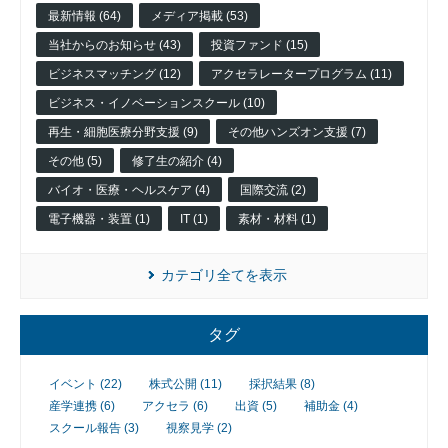
最新情報 (64)
メディア掲載 (53)
当社からのお知らせ (43)
投資ファンド (15)
ビジネスマッチング (12)
アクセラレータープログラム (11)
ビジネス・イノベーションスクール (10)
再生・細胞医療分野支援 (9)
その他ハンズオン支援 (7)
その他 (5)
修了生の紹介 (4)
バイオ・医療・ヘルスケア (4)
国際交流 (2)
電子機器・装置 (1)
IT (1)
素材・材料 (1)
カテゴリ全てを表示
タグ
イベント (22)
株式公開 (11)
採択結果 (8)
産学連携 (6)
アクセラ (6)
出資 (5)
補助金 (4)
スクール報告 (3)
視察見学 (2)