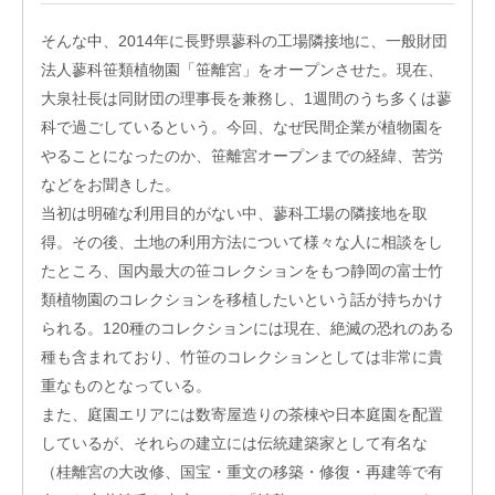
そんな中、2014年に長野県蓼科の工場隣接地に、一般財団
法人蓼科笹類植物園「笹離宮」をオープンさせた。現在、
大泉社長は同財団の理事長を兼務し、1週間のうち多くは蓼
科で過ごしているという。今回、なぜ民間企業が植物園を
やることになったのか、笹離宮オープンまでの経緯、苦労
などをお聞きした。
入
当初は明確な利用目的がない中、蓼科工場の隣接地を取
居
得。その後、土地の利用方法について様々な人に相談をし
企
業
たところ、国内最大の笹コレクションをもつ静岡の富士竹
投
類植物園のコレクションを移植したいという話が持ちかけ
資
られる。120種のコレクションには現在、絶滅の恐れのある
先
種も含まれており、竹笹のコレクションとしては非常に貴
企
業
重なものとなっている。
また、庭園エリアには数寄屋造りの茶棟や日本庭園を配置
ネッ
ト
しているが、それらの建立には伝統建築家として有名な
ワー
（桂離宮の大改修、国宝・重文の移築・修復・再建等で有
ク企