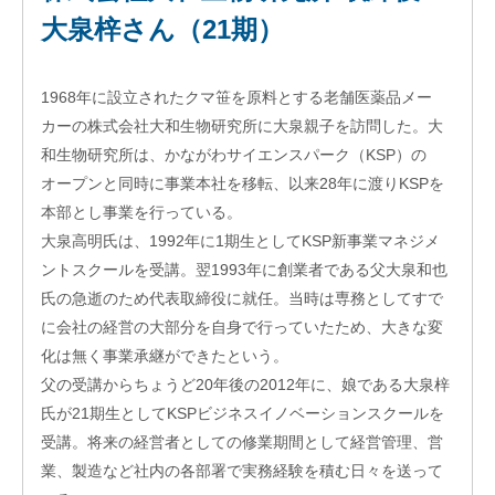
エス
大泉梓さん（21期）
ピー
のあ
ゆみ
1968年に設立されたクマ笹を原料とする老舗医薬品メー
交
カーの株式会社大和生物研究所に大泉親子を訪問した。大
流
和生物研究所は、かながわサイエンスパーク（KSP）の
活
動
オープンと同時に事業本社を移転、以来28年に渡りKSPを
本部とし事業を行っている。
大泉高明氏は、1992年に1期生としてKSP新事業マネジメ
ントスクールを受講。翌1993年に創業者である父大泉和也
氏の急逝のため代表取締役に就任。当時は専務としてすで
に会社の経営の大部分を自身で行っていたため、大きな変
化は無く事業承継ができたという。
父の受講からちょうど20年後の2012年に、娘である大泉梓
氏が21期生としてKSPビジネスイノベーションスクールを
受講。将来の経営者としての修業期間として経営管理、営
業、製造など社内の各部署で実務経験を積む日々を送って
オ