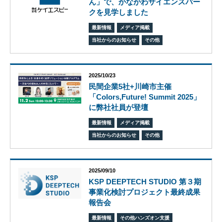
ん」で、かながわサイエンスパー
エス
クを見学しました
ピー
のあ
最新情報
メディア掲載
ゆみ
当社からのお知らせ
その他
交
流
活
2025/10/23
動
民間企業5社+川崎市主催
「Colors,Future! Summit 2025」
に弊社社員が登壇
最新情報
メディア掲載
当社からのお知らせ
その他
2025/09/10
KSP DEEPTECH STUDIO 第３期
事業化検討プロジェクト最終成果
報告会
オ
最新情報
その他ハンズオン支援