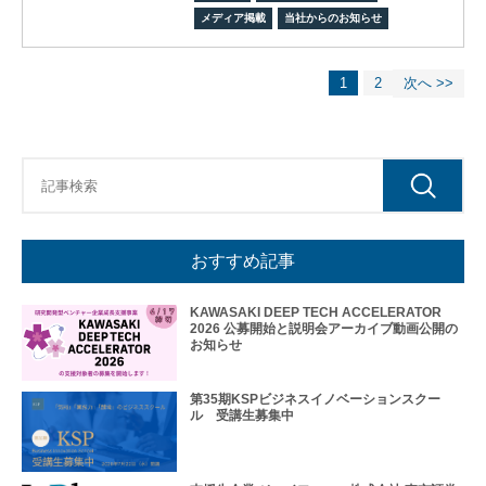
フィ
メディア掲載
当社からのお知らせ
ス/
ラボ
1
2
次へ >>
投資
ファ
ンド
ビジ
ネス
マッ
チン
グ
おすすめ記事
ビジ
ネス
イノ
KAWASAKI DEEP TECH ACCELERATOR
2026 公募開始と説明会アーカイブ動画公開の
ベー
お知らせ
ショ
ンス
クー
第35期KSPビジネスイノベーションスクー
ル
ル 受講生募集中
アク
セラ