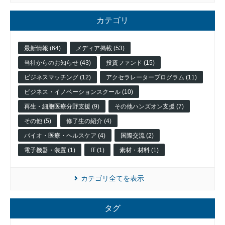
カテゴリ
最新情報 (64)
メディア掲載 (53)
当社からのお知らせ (43)
投資ファンド (15)
ビジネスマッチング (12)
アクセラレータープログラム (11)
ビジネス・イノベーションスクール (10)
入
居
再生・細胞医療分野支援 (9)
その他ハンズオン支援 (7)
企
その他 (5)
修了生の紹介 (4)
業
バイオ・医療・ヘルスケア (4)
国際交流 (2)
投
資
電子機器・装置 (1)
IT (1)
素材・材料 (1)
先
企
業
カテゴリ全てを表示
ネッ
ト
タグ
ワー
ク企