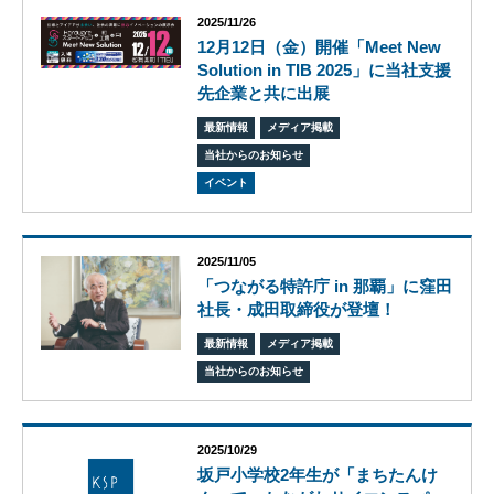
2025/11/26
12月12日（金）開催「Meet New
Solution in TIB 2025」に当社支援
先企業と共に出展
ビ
最新情報
メディア掲載
ジョ
当社からのお知らせ
ン
イベント
会
社
概
要
2025/11/05
「つながる特許庁 in 那覇」に窪田
グ
社長・成田取締役が登壇！
ロー
バル
最新情報
メディア掲載
ネッ
当社からのお知らせ
ト
ワー
ク
株式
2025/10/29
会社
坂戸小学校2年生が「まちたんけ
ケイ