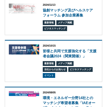
2024/11/13
協創マッチング及びヘルスケア
フォーラム 参加企業募集
最新情報
メディア掲載
ビ
ビジネスマッチング
ジョ
ン
会
2024/10/15
社
皆様と共同で支援強化する「支援
概
者会議2024（関東開催）」
要
グ
最新情報
メディア掲載
ロー
当社からのお知らせ
ビジネスマッチング
バル
イベント
ネッ
ト
ワー
ク
2024/08/05
株式
環境・エネルギー分野14社との
会社
マッチング希望者募集「IAEオー
ケイ