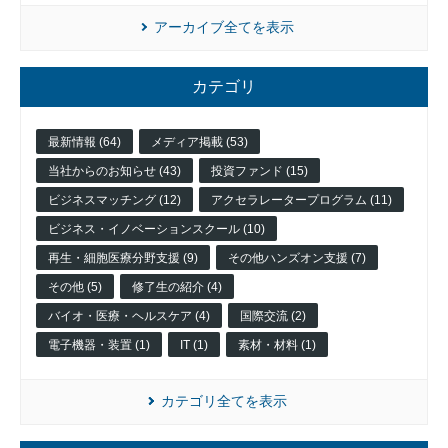
アーカイブ全てを表示
カテゴリ
最新情報 (64)
メディア掲載 (53)
当社からのお知らせ (43)
投資ファンド (15)
入
ビジネスマッチング (12)
アクセラレータープログラム (11)
居
企
ビジネス・イノベーションスクール (10)
業
再生・細胞医療分野支援 (9)
その他ハンズオン支援 (7)
投
その他 (5)
修了生の紹介 (4)
資
先
バイオ・医療・ヘルスケア (4)
国際交流 (2)
企
電子機器・装置 (1)
IT (1)
素材・材料 (1)
業
ネッ
ト
カテゴリ全てを表示
ワー
ク企