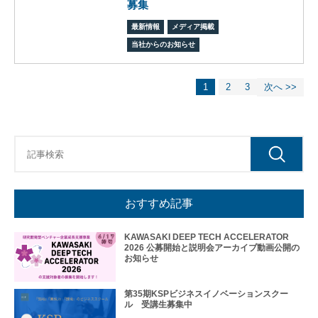
募集
フィ
ス/
最新情報
メディア掲載
ラボ
当社からのお知らせ
投資
ファ
ンド
1
2
3
次へ >>
ビジ
ネス
マッ
チン
グ
ビジ
ネス
おすすめ記事
イノ
ベー
ショ
KAWASAKI DEEP TECH ACCELERATOR
ンス
2026 公募開始と説明会アーカイブ動画公開の
クー
お知らせ
ル
アク
第35期KSPビジネスイノベーションスクー
ル 受講生募集中
セラ