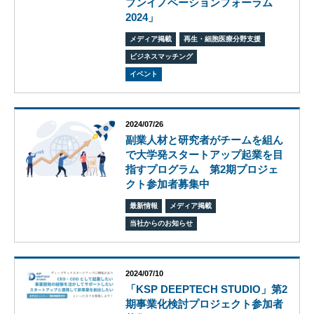
プンイノベーションフォーラム
エス
2024」
ピー
のあ
メディア掲載
再生・細胞医療分野支援
ゆみ
ビジネスマッチング
交
イベント
流
活
動
2024/07/26
副業人材と研究者がチームを組ん
で大学発スタートアップ起業を目
指すプログラム 第2期プロジェ
クト参加者募集中
最新情報
メディア掲載
当社からのお知らせ
2024/07/10
「KSP DEEPTECH STUDIO」第2
期事業化検討プロジェクト参加者
オ