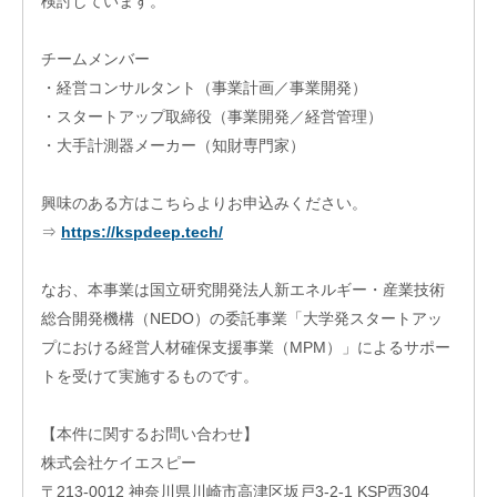
検討しています。
チームメンバー
・経営コンサルタント（事業計画／事業開発）
・スタートアップ取締役（事業開発／経営管理）
・大手計測器メーカー（知財専門家）
興味のある方はこちらよりお申込みください。
入
居
⇒
https://kspdeep.tech/
企
業
なお、本事業は国立研究開発法人新エネルギー・産業技術
投
総合開発機構（NEDO）の委託事業「大学発スタートアッ
資
先
プにおける経営人材確保支援事業（MPM）」によるサポー
企
トを受けて実施するものです。
業
ネッ
【本件に関するお問い合わせ】
ト
ワー
株式会社ケイエスピー
ク企
〒213-0012 神奈川県川崎市高津区坂戸3-2-1 KSP西304