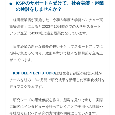
KSPのサポートを受けて、社会実装・起業
エス
の検討をしませんか？
ピー
のあ
ゆみ
経済産業省が実施した「令和５年度大学発ベンチャー実
交
態等調査」によると2023年10月時点での大学発スタート
流
アップ企業は4288社と過去最高になっています。
活
動
日本経済の新たな成⾧の担い手としてスタートアップに
期待が集まっており、政府を挙げて様々な振興策が立ち上
がっています。
KSP DEEPTECH STUDIO
は研究者と副業の経営人材が
チームを組み、3ヶ月間で研究成果を活用した事業化検討を
行うプログラムです。
研究シーズの用途仮説を作り、顧客を見つけ出し、実際
に顧客にインタビューを行っていくことで実用化の課題や
オ
今後取り組むべき研究の方向性を明確にしていきます。