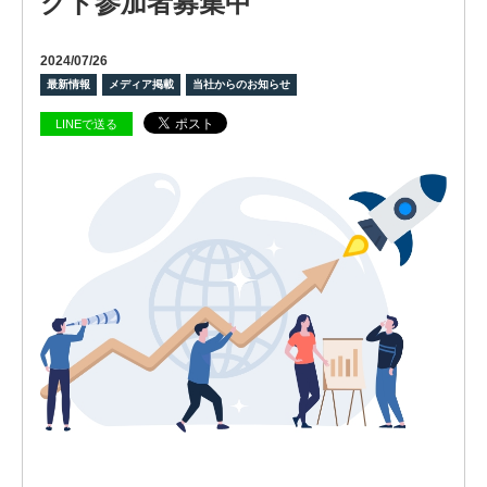
クト参加者募集中
2024/07/26
最新情報
メディア掲載
当社からのお知らせ
ビ
LINEで送る
ジョ
ン
会
社
概
要
グ
ロー
バル
ネッ
ト
ワー
ク
株式
会社
ケイ