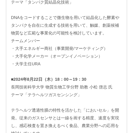
レー
テーマ「タンパク質結晶化技術」
ショ
ンプ
ログ
DNAをコードすることで微生物を用いて結晶化した酵素や
ラム
タンパクを自在に生成する技術を用いて、触媒、創薬候補
そ
物質など広範な事業化の可能性を検討しています。
の
チームメンバー
他
・大手エネルギー商社（事業開発/マーケティング）
の
ハ
・大手化学メーカー（オープンイノベーション）
ン
・大学主任URA
ズ
オ
ン
■2024年8月22日（木）18：00～19：30
支
⾧岡技術科学大学 物質生物工学分野 助教 小松 啓志 氏
援
テーマ「テラヘルツガスセンシング」
再
生・
細胞
テラヘルツ透過性膜の特性を活かした「においセル」を開
医療
発。従来のガスセンサとは一線を画する精度、速度を実現
産業
化支
し、感応検査を置き換えるべく食品、農業分野への応用を
援