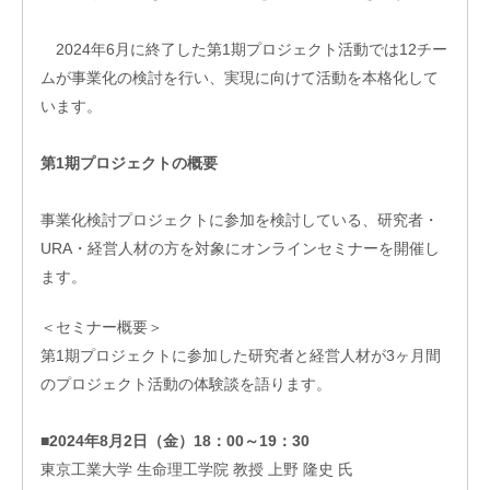
フィ
ス/
2024年6月に終了した第1期プロジェクト活動では12チー
ラボ
ムが事業化の検討を行い、実現に向けて活動を本格化して
投資
ファ
います。
ンド
ビジ
第1期プロジェクトの概要
ネス
マッ
事業化検討プロジェクトに参加を検討している、研究者・
チン
グ
URA・経営人材の方を対象にオンラインセミナーを開催し
ビジ
ます。
ネス
イノ
＜セミナー概要＞
ベー
第1期プロジェクトに参加した研究者と経営人材が3ヶ月間
ショ
ンス
のプロジェクト活動の体験談を語ります。
クー
ル
■2024年8月2日（金）18：00～19：30
アク
東京工業大学 生命理工学院 教授 上野 隆史 氏
セラ