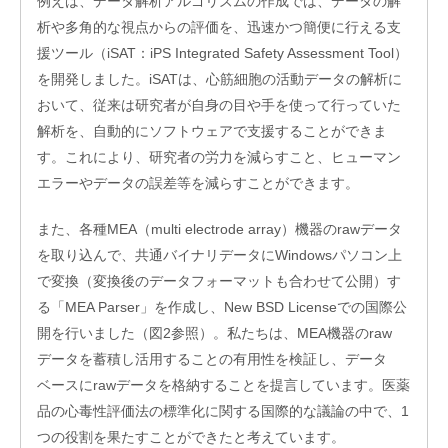
例えば、データ解析アルゴリズムの作成では、データの解
析や多角的な視点からの評価を、迅速かつ簡便に行える支
援ツール（iSAT：iPS Integrated Safety Assessment Tool）
を開発しました。iSATは、心筋細胞の活動データの解析に
おいて、従来は研究者が自身の目や手を使って行っていた
解析を、自動的にソフトウェアで支援することができま
す。これにより、研究者の労力を減らすこと、ヒューマン
エラーやデータの誤差等を減らすことができます。
入
居
企
また、各種MEA（multi electrode array）機器のrawデータ
業
を取り込んで、共通バイナリデータにWindowsパソコン上
投
で変換（変換後のデータフォーマットも合わせて公開）す
資
る「MEA Parser」を作成し、New BSD Licenseでの国際公
先
企
開を行いました（図2参照）。私たちは、MEA機器のraw
業
データを蓄積し活用することの有用性を検証し、データ
ネッ
ベースにrawデータを格納することを提言しています。医薬
ト
品の心毒性評価法の標準化に関する国際的な議論の中で、1
ワー
ク企
つの役割を果たすことができたと考えています。