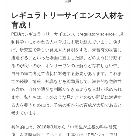
図4
レギュラトリーサイエンス人材を
育成！
PEIJはレギュラトリーサイエンス（regulatory science：規
制科学）にかかわる人材育成にも取り組んでいます。例え
ば、研究室で新しい発見や大発明をする、未曾有の災害に
遭遇する、といった場面に直面した際、どのように行動す
るのが良いのか、オンリーワンの正解など存在しない中、
自分の頭で考えて適切に対処する必要があります。これま
での経験、情報、知識などを総動員して、潜在的な危険性
も含め、自分で適切な判断ができるような人材が求められ
ます。私たちは、このような見たことのない問題に対処す
る力を養うためには、子供の頃からの育成が大切であると
考えています。
具体的には、2018年3月から「中高生が主役の科学研究
所」を常時開設しています。中高生は『PEIJジュニアリ