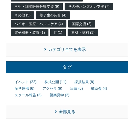
再生・細胞医療分野支援 (9)
その他ハンズオン支援 (7)
その他 (5)
修了生の紹介 (4)
バイオ・医療・ヘルスケア (4)
国際交流 (2)
電子機器・装置 (1)
IT (1)
素材・材料 (1)
カテゴリ全てを表示
タグ
イベント (22)
株式公開 (11)
採択結果 (8)
産学連携 (6)
アクセラ (6)
出資 (5)
補助金 (4)
スクール報告 (3)
視察見学 (2)
全部見る