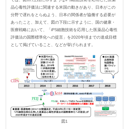
フィ
品心毒性評価法に関連する米国の動きがあり、日本がこの
ス/
ラボ
分野で遅れをとらぬよう、日本の関係者が協働する必要が
あったこと、加えて、図の下段に示すように、国の健康・
投資
ファ
医療戦略において、「iPS細胞技術を応用した医薬品心毒性
ンド
評価法の国際標準化への提言」を2020年頃までの達成目標
ビジ
として掲げていること、などが挙げられます。
ネス
マッ
チン
グ
ビジ
ネス
イノ
ベー
ショ
ンス
クー
ル
アク
図1
セラ