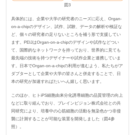
図3
具体的には、企業や大学の研究者のニーズに応え、Organ-
on-a-chipのデザイン、試作、試験、データの解析や検証な
ど、個々の研究者の足りないところを補う形で支援してい
ます。PEIJはOrgan-on-a-chipのデザインや試作などつい
て、国際的なネットワークを持っており、世界的に見ても
最先端の技術を持つデザイナーや試作企業と連携していま
す。日本でOrgan-on-a-chipの利用が進むよう、私たちがア
ダプターとして企業や大学の皆さんと併走することで、日
本の研究が加速すればたいへん嬉しく思います。
このほか、ヒトiPS細胞由来分化誘導細胞の品質管理の向上
などに取り組んでおり、ブレインビジョン株式会社との共
同研究により、培養中の心筋細胞の活動を無染色かつ非侵
襲に計測することが可能な装置を開発しました（図4参
照）。