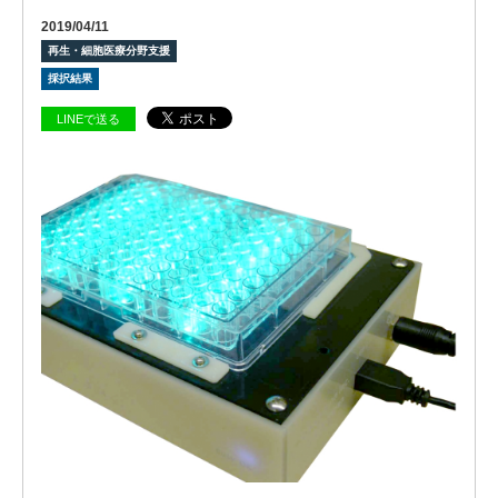
2019/04/11
再生・細胞医療分野支援
採択結果
LINEで送る
ビ
ジョ
ン
会
社
概
要
グ
ロー
バル
ネッ
ト
ワー
ク
株式
会社
ケイ