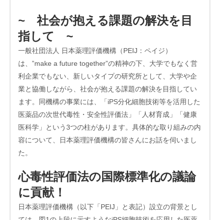
エス
~ 社会が抱える課題の解決を目
ピー
のあ
指して ~
ゆみ
一般社団法人 日本薬理評価機構（PEIJ：ペイジ）
交
流
は、”make a future together”の精神の下、大学でもなく営
活
利企業でもない、新しいタイプの研究所として、大学や企
動
業と協働しながら、社会が抱える課題の解決を目指してい
ます。同機構の事業には、「iPS分化細胞技術等を活用した
医薬品の次世代毒性・安全性評価法」「人材育成」「健康
医科学」という3つの柱があります。具体的な取り組みの内
容について、日本薬理評価機構の皆さんにお話を伺いまし
た。
心毒性評価法の国際標準化の議論
に貢献！
日本薬理評価機構（以下「PEIJ」と表記）設立の背景とし
オ
ては、図1の上段に示すようなiPS細胞技術を応用した医薬