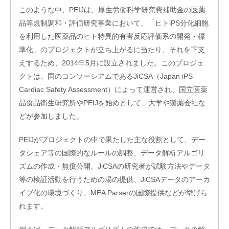
レー
このような中、PEIJは、厚生労働科学研究費補助金の医薬
ショ
ンプ
品等規制調和・評価研究事業において、「ヒトiPS分化細胞
ログ
を利用した医薬品のヒト特異的有害反応評価系の開発・標
ラム
準化」のプロジェクトが立ち上がるに当たり、それを下支
そ
えするため、2014年5月に設立されました。このプロジェ
の
他
クトは、国のコンソーシアムであるJiCSA（Japan iPS
の
Cardiac Safety Assessment）によって運営され、国立医薬
ハ
品食品衛生研究所やPEIJを始めとして、大学や製薬会社な
ン
ズ
どが参加しました。
オ
ン
PEIJがプロジェクトの中で果たした主な役割として、デー
支
援
タシェア等の国際的なルールの調整、データ解析アルゴリ
ズムの作成・無償公開、JiCSAの研究者が試験方法やデータ
再
生・
等の検証活動を行うための場の提供、JiCSAデータのアーカ
細胞
イブ化の環境づくり、MEA Parserの国際提供などが挙げら
医療
産業
れます。
化支
援