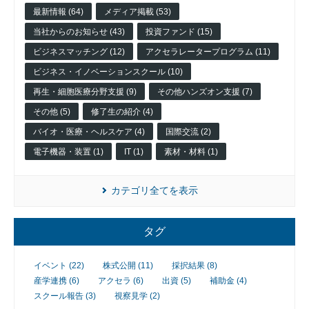
最新情報 (64)
メディア掲載 (53)
当社からのお知らせ (43)
投資ファンド (15)
ビジネスマッチング (12)
アクセラレータープログラム (11)
ビジネス・イノベーションスクール (10)
再生・細胞医療分野支援 (9)
その他ハンズオン支援 (7)
その他 (5)
修了生の紹介 (4)
バイオ・医療・ヘルスケア (4)
国際交流 (2)
電子機器・装置 (1)
IT (1)
素材・材料 (1)
カテゴリ全てを表示
タグ
イベント (22)
株式公開 (11)
採択結果 (8)
産学連携 (6)
アクセラ (6)
出資 (5)
補助金 (4)
スクール報告 (3)
視察見学 (2)