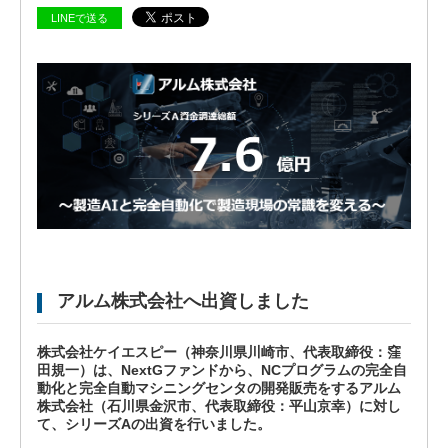
LINEで送る
ビ
ジョ
ン
会
社
概
要
グ
ロー
アルム株式会社へ出資しました
バル
ネッ
ト
株式会社ケイエスピー（神奈川県川崎市、代表取締役：窪
ワー
田規一）は、NextGファンドから、NCプログラムの完全自
ク
動化と完全自動マシニングセンタの開発販売をするアルム
株式会社（石川県金沢市、代表取締役：平山京幸）に対し
株式
て、シリーズAの出資を行いました。
会社
ケイ