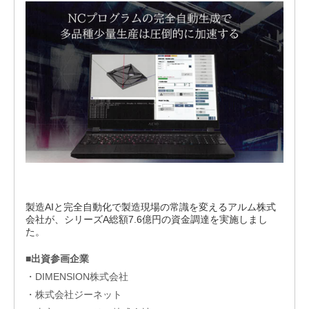
エス
ピー
のあ
ゆみ
交
流
活
動
製造AIと完全自動化で製造現場の常識を変えるアルム株式
会社が、シリーズA総額7.6億円の資金調達を実施しまし
た。
■出資参画企業
・DIMENSION株式会社
・株式会社ジーネット
オ