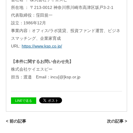
レー
ショ
所在地 ： 〒213-0012 神奈川県川崎市高津区坂戸3-2-1
ンプ
代表取締役：窪田規一
ログ
設立：1986年12月
ラム
事業内容：オフィス/ラボ賃貸、投資ファンド運営、ビジネ
そ
の
スマッチング、企業家育成
他
URL:
https://www.ksp.co.jp/
の
ハ
ン
【本件に関するお問い合わせ先】
ズ
株式会社ケイエスピー
オ
ン
担当：渡邉 Email：incu[@]ksp.or.jp
支
援
再
LINEで送る
生・
細胞
医療
産業
< 前の記事
次の記事 >
化支
援