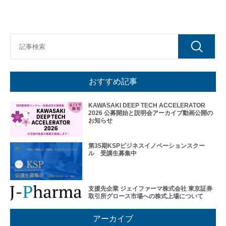
おすすめ記事
入
居
KAWASAKI DEEP TECH ACCELERATOR
企
2026 公募開始と説明会アーカイブ動画公開の
お知らせ
業
投
資
第35期KSPビジネスイノベーションスクー
ル 受講生募集中
先
企
業
支援先企業 ジェイファーマ株式会社 東京証券
ネッ
取引所グロース市場への株式上場について
ト
ワー
ク企
アーカイブ