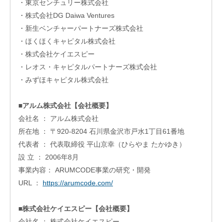
・東京センチュリー株式会社
フィ
ス/
・株式会社DG Daiwa Ventures
ラボ
・新生ベンチャーパートナーズ株式会社
投資
・ほくほくキャピタル株式会社
ファ
・株式会社ケイエスピー
ンド
・レオス・キャピタルパートナーズ株式会社
ビジ
・みずほキャピタル株式会社
ネス
マッ
チン
■アルム株式会社【会社概要】
グ
会社名 ： アルム株式会社
ビジ
所在地 ： 〒920-8204 石川県金沢市戸水1丁目61番地
ネス
イノ
代表者 ： 代表取締役 平山京幸（ひらやま たかゆき）
ベー
設 立 ： 2006年8月
ショ
事業内容： ARUMCODE事業の研究・開発
ンス
クー
URL ：
https://arumcode.com/
ル
アク
■株式会社ケイエスピー【会社概要】
セラ
会社名 ： 株式会社ケイエスピー