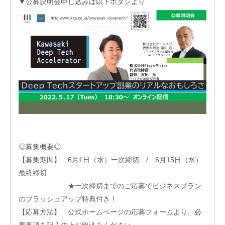
レー
▼公募説明会申し込みは以下ボタンより
ショ
ンプ
ログ
ラム
そ
の
他
の
ハ
ン
ズ
オ
ン
支
◎募集概要◎
援
【募集期間】 6月1日（水）一次締切 / 6月15日（水）
再
最終締切
生・
細胞
★一次締切までのご応募でビジネスプラン
医療
のブラッシュアップ特典付き！
産業
化支
【応募方法】 公式ホームページの応募フォームより、必
援
要事項を記入の上お申込みください。