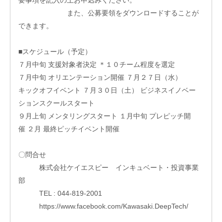
また、公募要領をダウンロードすることが
できます。
■スケジュール（予定）
７月中旬 支援対象者決定 ＊１０チーム程度を選定
７月中旬 オリエンテーション開催 ７月２７日（水）
キックオフイベント ７月３０日（土） ビジネスイノベー
入
居
ションスクールスタート
企
９月上旬 メンタリングスタート １月中旬 プレピッチ開
業
催 ２月 最終ピッチイベント開催
投
資
先
〇問合せ
企
株式会社ケイエスピー インキュベート・投資事業
業
部
ネッ
TEL : 044-819-2001
ト
ワー
https://www.facebook.com/Kawasaki.DeepTech/
ク企