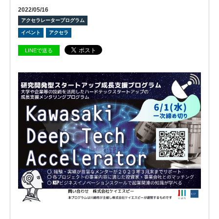
2022/05/16
アクセラレータープログラム
イベント
アクセラ
LINEで送る
ビ
ジョ
ン
会
社
概
要
グ
ロー
バル
ネッ
ト
ワー
ク
株式
会社
ケイ