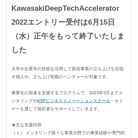
エス
KawasakiDeepTechAccelerator
ピー
のあ
2022エントリー受付は6月15日
ゆみ
交
（水）正午をもって終了いたしま
流
活
した
動
大学や企業等の技術を活用して新規事業の立ち上げを目指
す個人や、立ち上げ初期のベンチャーが対象です。
事業化の加速を支援するプログラムで、2023年3月までメ
ンタリングや
KSPビジネスイノベーションスクール
・セミ
ナーを通じて採択者をサポートしていきます。
★主な支援内容
（１） メンタリング様々な事業分野での事業経験や専門的
オ