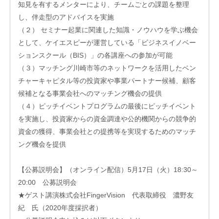
知見を有するメンターにより、チームごとの課題を整理
フィ
ス/
し、伴走型のアドバイスを実施
ラボ
（２） セミナー起業に関連した知識・ノウハウを学ぶ機会
投資
として、ケイエスピーが運営している「ビジネスイノベー
ファ
ションスクール（BIS）」の各講座への参加が可能
ンド
（３）マッチング川崎市等のネットワークを活用したベン
ビジ
ネス
チャーキャピタル等の投資家や事業パートナー候補、顧客
マッ
候補となる事業会社へのマッチング機会の提供
チン
（４）ピッチイベントプログラムの最後にピッチイベント
グ
を実施し、投資家からの資金調達や公的機関からの競争的
ビジ
ネス
資金の獲得、事業会社との提携等を実現するためのマッチ
イノ
ング機会を提供
ベー
ショ
ンス
【公募説明会】（オンライン配信）5月17日（火）18:30～
クー
20:00 公募説明会
ル
★ゲスト講演株式会社FingerVision 代表取締役 濃野友
アク
紀 氏（2020年度採択者）
セラ