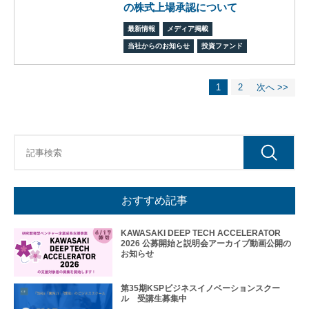
の株式上場承認について
フィ
ス/
最新情報
メディア掲載
ラボ
当社からのお知らせ
投資ファンド
投資
ファ
ンド
1
2
次へ >>
ビジ
ネス
マッ
チン
グ
ビジ
ネス
イノ
おすすめ記事
ベー
ショ
KAWASAKI DEEP TECH ACCELERATOR
ンス
2026 公募開始と説明会アーカイブ動画公開の
クー
お知らせ
ル
アク
第35期KSPビジネスイノベーションスクー
セラ
ル 受講生募集中