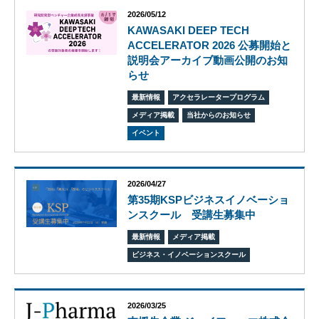
2026/05/12
KAWASAKI DEEP TECH
ACCELERATOR 2026 公募開始と
説明会アーカイブ動画公開のお知
らせ
ビ
ジョ
最新情報
アクセラレータープログラム
ン
メディア掲載
当社からのお知らせ
会
イベント
社
概
要
2026/04/27
グ
第35期KSPビジネスイノベーショ
ロー
ンスクール 受講生募集中
バル
ネッ
最新情報
メディア掲載
ト
ワー
ビジネス・イノベーションスクール
ク
株式
会社
2026/03/25
ケイ