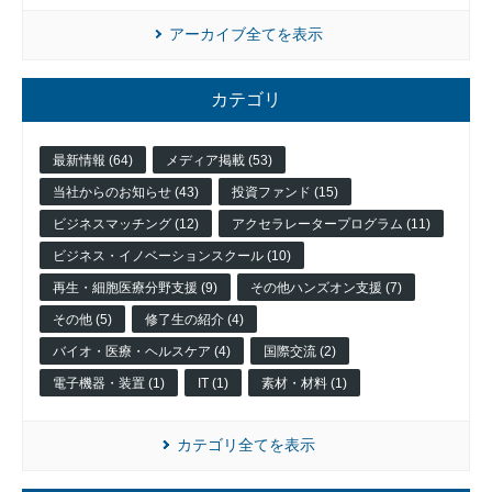
アーカイブ全てを表示
カテゴリ
最新情報 (64)
メディア掲載 (53)
当社からのお知らせ (43)
投資ファンド (15)
入
居
ビジネスマッチング (12)
アクセラレータープログラム (11)
企
ビジネス・イノベーションスクール (10)
業
再生・細胞医療分野支援 (9)
その他ハンズオン支援 (7)
投
資
その他 (5)
修了生の紹介 (4)
先
バイオ・医療・ヘルスケア (4)
国際交流 (2)
企
業
電子機器・装置 (1)
IT (1)
素材・材料 (1)
ネッ
ト
カテゴリ全てを表示
ワー
ク企