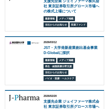
支援先企業 ジェイファーマ株式会
エス
社 東京証券取引所グロース市場へ
ピー
の株式上場について
のあ
ゆみ
最新情報
メディア掲載
交
当社からのお知らせ
投資ファンド
流
活
動
2026/03/12
JST・大学発新産業創出基金事業
D-Globalに採択
最新情報
メディア掲載
再生・細胞医療分野支援
当社からのお知らせ
バイオ・医療・ヘルスケア
2026/02/20
支援先企業 ジェイファーマ株式会
社 東京証券取引所グロース市場へ
オ