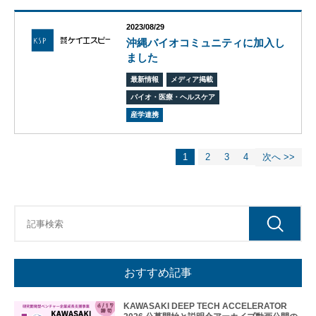
フィ
ス/
2023/08/29
ラボ
沖縄バイオコミュニティに加入し
投資
ました
ファ
最新情報
メディア掲載
ンド
バイオ・医療・ヘルスケア
ビジ
ネス
産学連携
マッ
チン
グ
1
2
3
4
次へ >>
ビジ
ネス
イノ
ベー
ショ
ンス
クー
ル
おすすめ記事
アク
セラ
KAWASAKI DEEP TECH ACCELERATOR