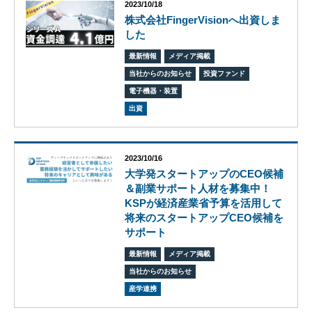
2023/10/18
エス
株式会社FingerVisionへ出資しま
ピー
した
のあ
ゆみ
最新情報
メディア掲載
交
当社からのお知らせ
投資ファンド
流
電子機器・装置
活
出資
動
2023/10/16
大学発スタートアップのCEO候補
＆副業サポート人材を募集中！
KSPが経済産業省予算を活用して
将来のスタートアップCEO候補を
サポート
最新情報
メディア掲載
当社からのお知らせ
産学連携
オ