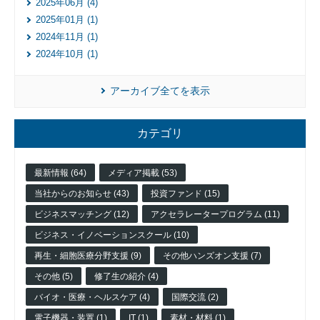
2025年06月 (4)
2025年01月 (1)
2024年11月 (1)
2024年10月 (1)
アーカイブ全てを表示
入
カテゴリ
居
企
業
最新情報 (64)
メディア掲載 (53)
投
当社からのお知らせ (43)
投資ファンド (15)
資
ビジネスマッチング (12)
アクセラレータープログラム (11)
先
企
ビジネス・イノベーションスクール (10)
業
再生・細胞医療分野支援 (9)
その他ハンズオン支援 (7)
ネッ
その他 (5)
修了生の紹介 (4)
ト
ワー
バイオ・医療・ヘルスケア (4)
国際交流 (2)
ク企
電子機器・装置 (1)
IT (1)
素材・材料 (1)