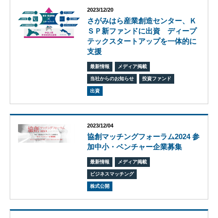
2023/12/20
さがみはら産業創造センター、Ｋ
ＳＰ新ファンドに出資 ディープ
テックスタートアップを一体的に
支援
ビ
ジョ
最新情報
メディア掲載
ン
当社からのお知らせ
投資ファンド
会
出資
社
概
要
2023/12/04
グ
協創マッチングフォーラム2024 参
ロー
加中小・ベンチャー企業募集
バル
ネッ
最新情報
メディア掲載
ト
ワー
ビジネスマッチング
ク
株式公開
株式
会社
ケイ