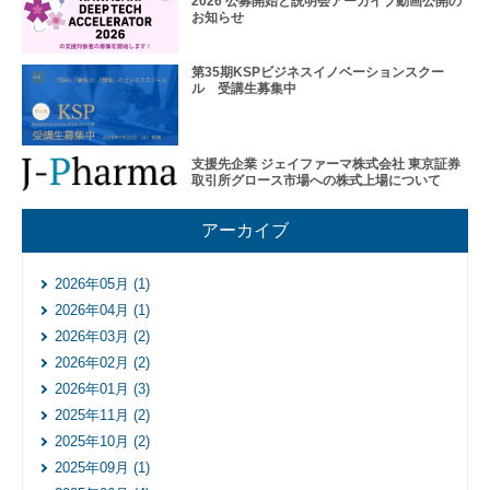
レー
2026 公募開始と説明会アーカイブ動画公開の
お知らせ
ショ
ンプ
ログ
第35期KSPビジネスイノベーションスクー
ラム
ル 受講生募集中
そ
の
他
支援先企業 ジェイファーマ株式会社 東京証券
の
取引所グロース市場への株式上場について
ハ
ン
アーカイブ
ズ
オ
ン
2026年05月 (1)
支
2026年04月 (1)
援
2026年03月 (2)
再
2026年02月 (2)
生・
2026年01月 (3)
細胞
2025年11月 (2)
医療
産業
2025年10月 (2)
化支
2025年09月 (1)
援