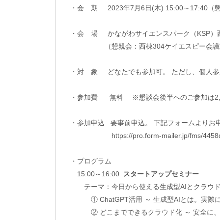
・会 期 2023年7月6日(木) 15:00～17:40（懇
・会 場 かながわサイエンスパーク（KSP）西棟
（懇親会：西棟304ケイエスピー会議
・対 象 どなたでも参加可。 ただし、個人
・参加費 無料 ※懇談会後半へのご参加は2,0
・参加申込 要事前申込。 下記フォームよりお
https://pro.form-mailer.jp/fms/4458
・プログラム
15:00～16:00
スタートアップセミナー
テーマ：今日から使える生成型AIとクラウド
① ChatGPT活用 ～ 生成型AIとは。実際
② どこまでできるクラウド化 ～ 安全に、