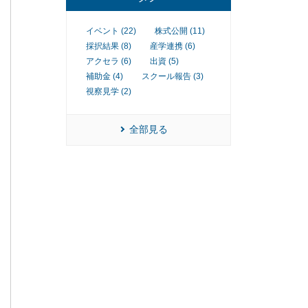
イベント (22)
株式公開 (11)
採択結果 (8)
産学連携 (6)
アクセラ (6)
出資 (5)
補助金 (4)
スクール報告 (3)
視察見学 (2)
全部見る