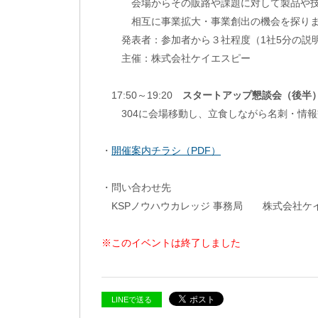
会場からその販路や課題に対して製品や技
相互に事業拡大・事業創出の機会を探りま
発表者：参加者から３社程度（1社5分の説明
主催：株式会社ケイエスピー
17:50～19:20
スタートアップ懇談会（後半
304に会場移動し、立食しながら名刺・情報
・
開催案内チラシ（PDF）
・問い合わせ先
KSPノウハウカレッジ 事務局 株式会社ケ
※このイベントは終了しました
LINEで送る