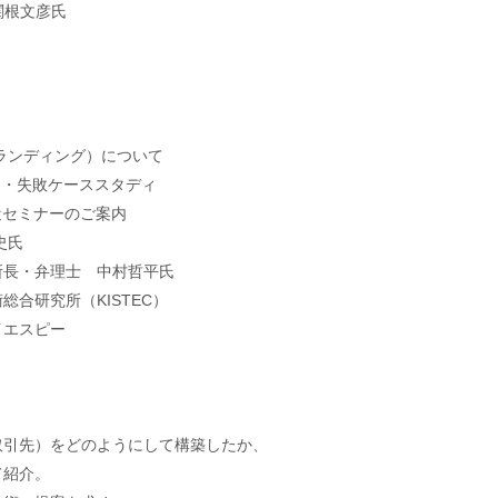
関根文彦氏
ンディング）について
・失敗ケーススタディ
セミナーのご案内
史氏
・弁理士 中村哲平氏
研究所（KISTEC）
エスピー
）
先）をどのようにして構築したか、
紹介。