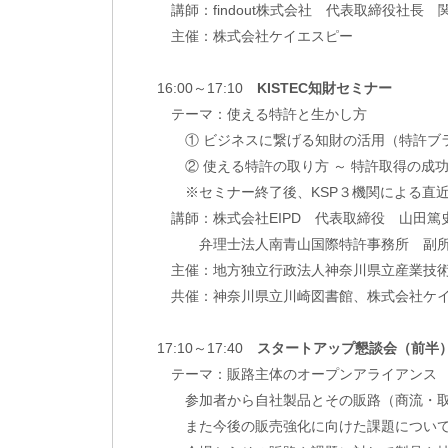
講師：findout株式会社 代表取締役社長 
主催：株式会社ケイエスピー
16:00～17:10
KISTEC知財セミナー
テーマ：使える特許と生かし方
① ビジネスに繋げる知財の活用（特許ブラ
② 使える特許の取り方 ～ 特許取得の成功
※セミナー終了後、KSP３機関による直近
講師：株式会社EIPD 代表取締役 山田篤
弁理士法人南青山国際特許事務所 副所長
主催：地方独立行政法人神奈川県立産業技術総合
共催：神奈川県立川崎図書館、株式会社ケイ
17:10～17:40
スタートアップ懇談会（前半
テーマ：販路主体のオープンアライアンス
参加者から自社製品とその販路（商流・取引
また今後の販売強化に向けた課題について