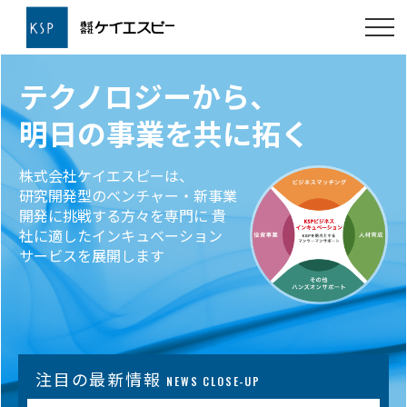
テクノロジーから、
テクノロジーから、
明日の事業を共に拓く
明日の事業を共に拓く
株式会社ケイエスピーは、
研究開発型のベンチャー・新事業
株式会社ケイエスピーは、
開発に挑戦する方々を専門に
貴
研究開発型のベンチャー・新事業開発に挑戦する方々を
社に適したインキュベーション
専門に
貴社に適したインキュベーションサービスを展開
サービスを展開します
します
注目の最新情報
NEWS CLOSE-UP