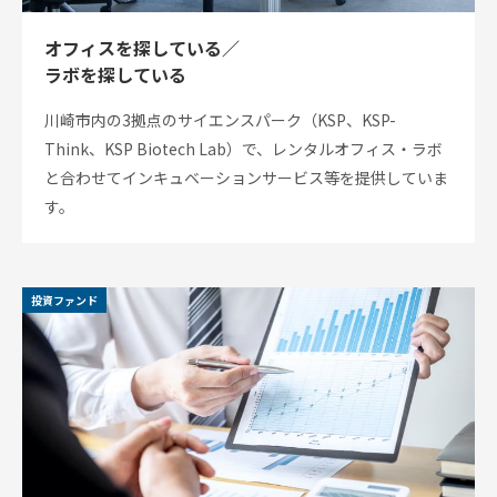
オフィスを探している／
オ
ラボを探している
フィ
ス/
川崎市内の3拠点のサイエンスパーク（KSP、KSP-
ラボ
Think、KSP Biotech Lab）で、レンタルオフィス・ラボ
投資
と合わせてインキュベーションサービス等を提供していま
ファ
ンド
す。
ビジ
ネス
マッ
チン
投資ファンド
グ
ビジ
ネス
イノ
ベー
ショ
ンス
クー