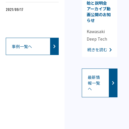
グロース市場
始と説明会
生
役
への株式上場
アーカイブ動
2021/09/17
2021/04/26
只
について
画公開のお知
らせ
は
202
KSP4号および
K
Kawasaki
続
5号投資事業
イ
Deep Tech
有限責任組合
続きを読む
ン
Accelerator
事例一覧へ
が投資支援を
続きを読む
の
2026の公募を
行っている
集
開始しました
ジェイファー
す
ディープテッ
マ株式会社
ル
ク領域の技術
最新情
（東京都港
家
報一覧
シーズを活用
区、代表取締
へ
技
し、新規事業
役社長 吉武益
事
の創出・事業
広）は、2026
ど
化を目指す方
年3月25日に
革
を対象とした
東京証券取引
い
アクセラレー
所グロース市
い
ションプログ