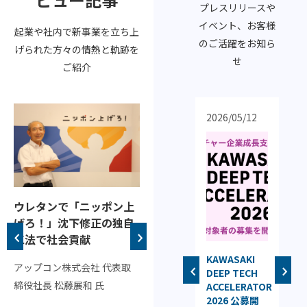
プレスリリースや
イベント、お客様
起業や社内で新事業を立ち上
のご活躍をお知ら
げられた方々の情熱と軌跡を
せ
ご紹介
2026/03/25
2026/05/12
202
ビ
ウレタンで「ニッポン上
コラム記事
だ
げろ！」沈下修正の独自
大学と企業、研究開発す
値
工法で社会貢献
るならどっち？
よ
支援先企業
KAWASAKI
第3
アップコン株式会社 代表取
～ 大学発ベンチャーの意義
ジェイファー
DEEP TECH
ジ
株
締役社長 松藤展和 氏
マ株式会社 東
ACCELERATOR
ベ
や課題を元に考えてみよう～
京証券取引所
2026 公募開
ク
ン