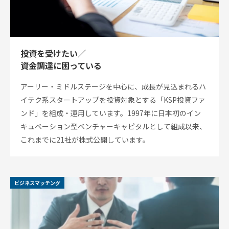
ル
アク
セラ
レー
ショ
投資を受けたい／
ンプ
ログ
資金調達に困っている
ラム
アーリー・ミドルステージを中心に、成長が見込まれるハ
そ
の
イテク系スタートアップを投資対象とする「KSP投資ファ
他
ンド」を組成・運用しています。1997年に日本初のイン
の
キュベーション型ベンチャーキャピタルとして組成以来、
ハ
ン
これまでに21社が株式公開しています。
ズ
オ
ン
支
ビジネスマッチング
援
再
生・
細胞