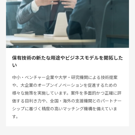
医療
産業
化支
援
保有技術の新たな用途やビジネスモデルを開拓した
い
中小・ベンチャー企業や大学・研究機関による技術提案
入
や、大企業のオープンイノベーションを促進するための
居
企
様々な施策を実施しています。案件を多面的かつ正確に評
業
価する目利き力や、全国・海外の支援機関とのパートナー
投
シップに基づく精度の高いマッチング機構を備えていま
資
す。
先
企
業