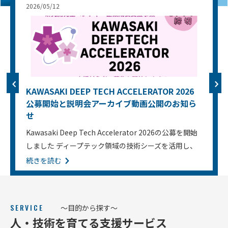
2026/05/12
2
ビ
KAWASAKI DEEP TECH ACCELERATOR 2026
ジョ
ン
公募開始と説明会アーカイブ動画公開のお知ら
せ
会
社
Kawasaki Deep Tech Accelerator 2026の公募を開始
概
要
しました ディープテック領域の技術シーズを活用し、
グ
新規事業の創出・事業化を目指す方を対象としたアク
続きを読む
ロー
セラレーションプログラムです。支援対象：技術シー
バル
ズを社会実装したい研究者、創業後概ね３年未満の企
ネッ
ト
業 応募締切：2026年6月17日（水）23：59 ▶ 公募の
ワー
SERVICE
～目的から探す～
詳細・応募はこちら Kawasaki Deep Tech Ac...
ク
人・技術を育てる支援サービス