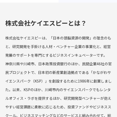
場に株式上場
ビ
ラムです。支
しました。同
ル
援対象：技術
社は、細胞膜
を
シーズを社会
株式会社ケイエスピーとは？
の物質輸送を
ら
実装したい研
担う「トラン
目
究者、創業後
スポーター」
株式会社ケイエスピーは、「日本の頭脳資源の開発」の理念のも
ラ
概ね３年未満
を標的とした
19
と、研究開発を手掛ける人材・ベンチャー企業の事業化と、経営
の企業 応募締
革新的な抗が
以来
切：2026年6
発展のサポートを専門とするビジネスインキュベーターです。
ん剤やPET診
以
月17日（水）
断薬の開発を
神奈川県や川崎市、日本政策投資銀行のほか、民間企業46社の官
を
23：59 ▶ 公
行う創薬バイ
民プロジェクトで、日本初の新産業創造拠点である「かながわサ
ま
募の詳細・応
オベンチャー
の
イエンスパーク（KSP）」を創設するために1986年に創業しまし
募はこちら
です。当組合
ろ
Kawasaki
た。以来、KSPのほか、川崎市内のサイエンスパークでもレンタ
は、同社の上
起
Deep Tech
場を心より歓
ルオフィス・ラボを提供するほか、研究開発型ベンチャーが抱え
社
Ac...
迎するととも
指
やすい経営課題に柔軟に応じるため、投資ファンドやビジネスス
に、今後も同
募
クール、ビジネスマッチングなどのサービスと組み合わせて、総
社の発展に向