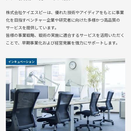
株式
会社
株式会社ケイエスピーは、優れた技術やアイディアをもとに事業
ケイ
エス
化を目指すベンチャー企業や研究者に向けた多様かつ高品質の
ピー
サービスを提供しています。
のあ
皆様の事業戦略、戦術の実施に適合するサービスを活用いただく
ゆみ
ことで、早期事業化および経営発展を強力にサポートします。
交
流
活
動
インキュベーション